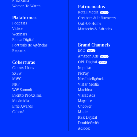
ProXXIma
Women To Watch
Patrocinados
Retail Media
Plataformas
Creators & Influencers
Podcasts
Out-Of-Home
Vídeos
Martechs & Adtechs
Webinars
Banca Digital
Brand Channels
Portfólio de Agências
IMO
Reports
Amazon Ads
Coberturas
OPL Digital
Cannes Lions
Impulso
SXSW
PicPay
MWC
Nós Inteligência
NRF
Vistar Media
WW Summit
Machina
Evento ProXXIma
Viasat Ads
Maximídia
Magnite
Effie Awards
Uncover
Caboré
Mude
RZK Digital
DoubleVerify
Adlook