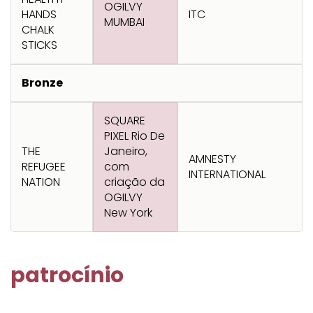
Transformation
Goals
OGILVY
HANDS
ITC
MUMBAI
Creative
Creative Brand
Entertainment
Entertainment
Media
Innovation
Titanium
CHALK
Commerce
for Music
STICKS
Creative
Entertainment
Luxury
Creative Data
Business
Entertainment
for Gaming
Outdoor
Transformation
for Sport
Bronze
Creative
Creative
Film
Entertainment
Pharma
Media
Effectiveness
Commerce
for Music
SQUARE
PIXEL Rio De
Creative
Creative Data
Film Craft
Entertainment
PR
Outdoor
Strategy
for Sport
THE
Janeiro,
AMNESTY
REFUGEE
com
INTERNATIONAL
NATION
criação da
OGILVY
New York
patrocínio