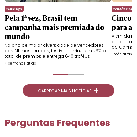
rankings
tendências
Pela 1ª vez, Brasil tem
Cinco l
campanha mais premiada do
para a 
mundo
Além da IA,
colaboraç
No ano de maior diversidade de vencedores
do Cannes 
dos últimos tempos, festival diminui em 23% o
1 mês atrás
total de prêmios e entrega 640 troféus
4 semanas atrás
+
CARREGAR MAIS NOTÍCIAS
Perguntas Frequentes