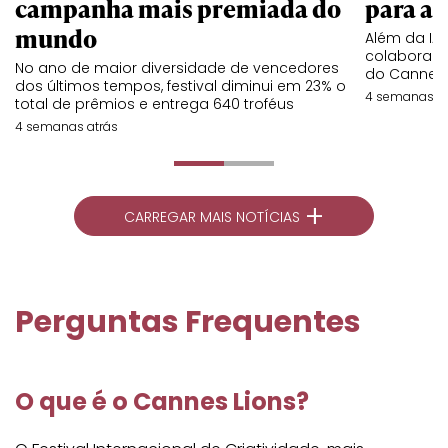
campanha mais premiada do
para a 
mundo
Além da IA,
colaboraç
No ano de maior diversidade de vencedores
do Cannes 
dos últimos tempos, festival diminui em 23% o
4 semanas at
total de prêmios e entrega 640 troféus
4 semanas atrás
+
CARREGAR MAIS NOTÍCIAS
Perguntas Frequentes
O que é o Cannes Lions?