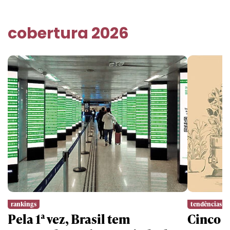
cobertura 2026
rankings
tendências
Pela 1ª vez, Brasil tem
Cinco l