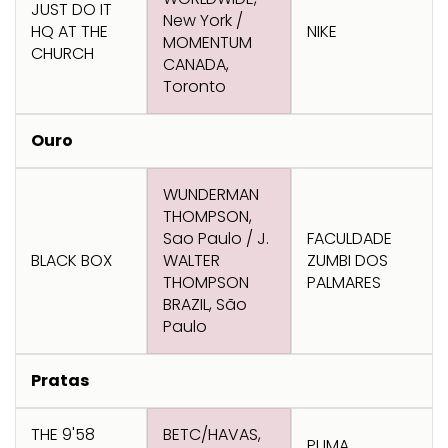
Transformation
Goals
JUST DO IT
New York /
HQ AT THE
NIKE
Creative
Creative Brand
Entertainment
Entertainment
Media
Innovation
Titanium
MOMENTUM
CHURCH
Commerce
for Music
CANADA,
Creative
Entertainment
Luxury
Toronto
Creative Data
Business
Entertainment
for Gaming
Outdoor
Transformation
for Sport
Ouro
Creative
Creative
Film
Entertainment
Pharma
Media
Effectiveness
Commerce
for Music
WUNDERMAN
Creative
Creative Data
Film Craft
Entertainment
PR
Outdoor
Strategy
for Sport
THOMPSON,
Sao Paulo / J.
FACULDADE
BLACK BOX
WALTER
ZUMBI DOS
THOMPSON
PALMARES
BRAZIL, São
Paulo
Pratas
THE 9'58
BETC/HAVAS,
PUMA