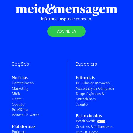
Informa, inspira e conecta.
ASSINE JÁ
Seções
Especiais
Notícias
Editoriais
Comunicação
100 Dias de Inovação
Marketing
Marketing na Olimpíada
Mídia
Drops Agências &
Gente
Anunciantes
Opinião
Talento
ProXXIma
Women To Watch
Patrocinados
Retail Media
Plataformas
Creators & Influencers
Podcasts
Out-Of-Home