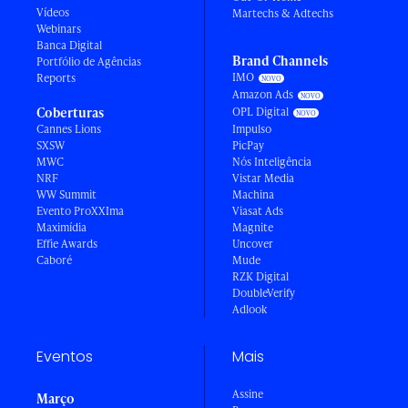
Vídeos
Martechs & Adtechs
Webinars
Banca Digital
Brand Channels
Portfólio de Agências
IMO
Reports
Amazon Ads
Coberturas
OPL Digital
Cannes Lions
Impulso
SXSW
PicPay
MWC
Nós Inteligência
NRF
Vistar Media
WW Summit
Machina
Evento ProXXIma
Viasat Ads
Maximídia
Magnite
Effie Awards
Uncover
Caboré
Mude
RZK Digital
DoubleVerify
Adlook
Eventos
Mais
Assine
Março