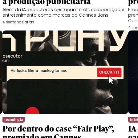
a produção publicitária
pr
Além da IA, produtoras destacam craft, colaboração e
Prod
entretenimento como marcas do Cannes Lions
prem
Can
4 semanas atrás
4 se
tecnologia
intel
Por dentro do case “Fair Play”,
IA
premiado em Cannes
ga