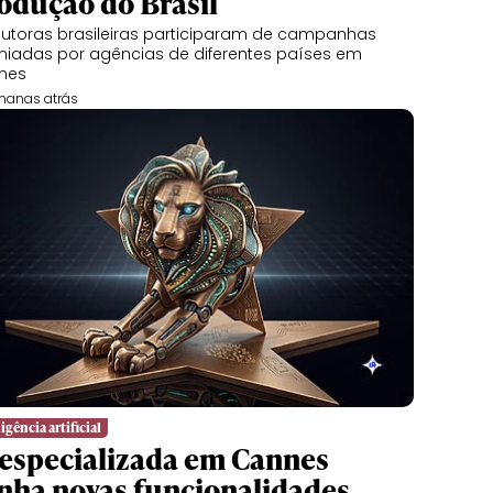
odução do Brasil
utoras brasileiras participaram de campanhas
iadas por agências de diferentes países em
nes
manas atrás
igência artificial
 especializada em Cannes
nha novas funcionalidades