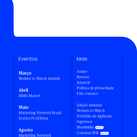
Eventos
Mais
Assine
Março
Renove
Women to Watch Summit
Anuncie
a
Política de privacidade
Abril
Fale conosco
Mídia Master
Edição semanal
Maio
Women to Watch
Marketing Network Brasil
Portfólio de Agências
Evento ProXXIma
Ingressos
Maximídia
Agosto
Convites WW
Marketing Network