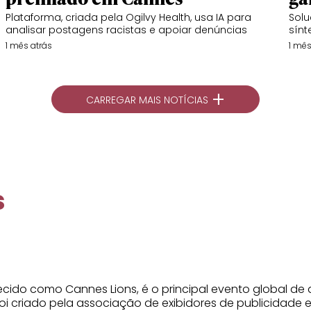
Plataforma, criada pela Ogilvy Health, usa IA para
Solu
analisar postagens racistas e apoiar denúncias
sínt
1 mês atrás
1 mês
+
CARREGAR MAIS NOTÍCIAS
s
onhecido como Cannes Lions, é o principal evento global
oi criado pela associação de exibidores de publicidade 