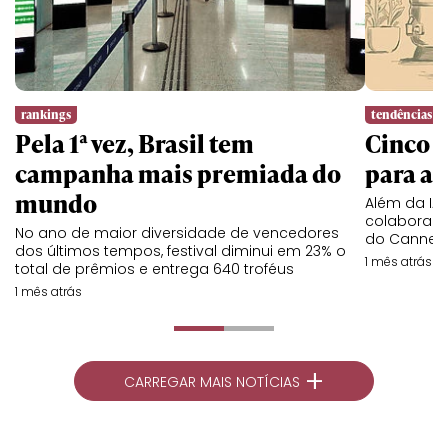
rankings
tendências
Pela 1ª vez, Brasil tem
Cinco l
campanha mais premiada do
para a 
mundo
Além da IA,
colaboraç
No ano de maior diversidade de vencedores
do Cannes 
dos últimos tempos, festival diminui em 23% o
1 mês atrás
total de prêmios e entrega 640 troféus
1 mês atrás
+
CARREGAR MAIS NOTÍCIAS