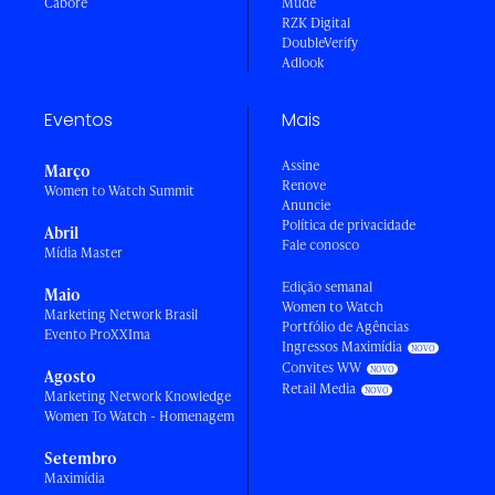
Caboré
Mude
RZK Digital
DoubleVerify
Adlook
Eventos
Mais
Assine
Março
Renove
Women to Watch Summit
Anuncie
Política de privacidade
Abril
Fale conosco
Mídia Master
Edição semanal
Maio
Women to Watch
Marketing Network Brasil
Portfólio de Agências
Evento ProXXIma
Ingressos Maximídia
Convites WW
Agosto
Retail Media
Marketing Network Knowledge
Women To Watch - Homenagem
Setembro
Maximídia