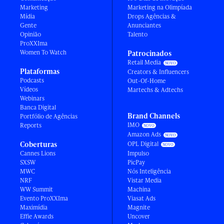
Marketing
Marketing na Olimpíada
Mídia
Drops Agências &
Gente
Anunciantes
Opinião
Talento
ProXXIma
Women To Watch
Patrocinados
Retail Media
Plataformas
Creators & Influencers
Podcasts
Out-Of-Home
Vídeos
Martechs & Adtechs
Webinars
Banca Digital
Brand Channels
Portfólio de Agências
IMO
Reports
Amazon Ads
Coberturas
OPL Digital
Cannes Lions
Impulso
SXSW
PicPay
MWC
Nós Inteligência
NRF
Vistar Media
WW Summit
Machina
Evento ProXXIma
Viasat Ads
Maximídia
Magnite
Effie Awards
Uncover