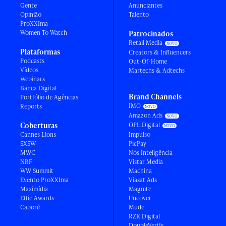
Gente
Anunciantes
Opinião
Talento
ProXXIma
Women To Watch
Patrocinados
Retail Media
Plataformas
Creators & Influencers
Podcasts
Out-Of-Home
Vídeos
Martechs & Adtechs
Webinars
Banca Digital
Brand Channels
Portfólio de Agências
IMO
Reports
Amazon Ads
Coberturas
OPL Digital
Cannes Lions
Impulso
SXSW
PicPay
MWC
Nós Inteligência
NRF
Vistar Media
WW Summit
Machina
Evento ProXXIma
Viasat Ads
Maximídia
Magnite
Effie Awards
Uncover
Caboré
Mude
RZK Digital
DoubleVerify