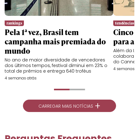
rankings
tendências
Pela 1ª vez, Brasil tem
Cinco l
campanha mais premiada do
para a 
mundo
Além da IA,
colaboraç
No ano de maior diversidade de vencedores
do Cannes 
dos últimos tempos, festival diminui em 23% o
4 semanas at
total de prêmios e entrega 640 troféus
4 semanas atrás
+
CARREGAR MAIS NOTÍCIAS
Perguntas Frequentes