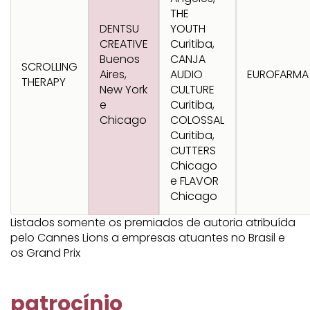
Transformation
Goals
THE
Creative
Creative Brand
Entertainment
Entertainment
Media
Innovation
Titanium
DENTSU
YOUTH
Commerce
for Music
CREATIVE
Curitiba,
Creative
Entertainment
Luxury
Buenos
CANJA
Creative Data
Business
Entertainment
for Gaming
Outdoor
SCROLLING
Aires,
AUDIO
EUROFARMA
Transformation
for Sport
THERAPY
New York
CULTURE
Creative
Creative
Film
Entertainment
Pharma
Media
e
Curitiba,
Effectiveness
Commerce
for Music
Chicago
COLOSSAL
Creative
Creative Data
Film Craft
Entertainment
Curitiba,
PR
Outdoor
Strategy
for Sport
CUTTERS
Chicago
e FLAVOR
Chicago
Listados somente os premiados de autoria atribuída
pelo Cannes Lions a empresas atuantes no Brasil e
os Grand Prix
patrocínio