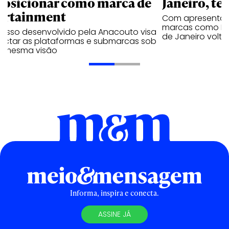
posicionar como marca de
Janeiro, te
ortainment
Com apresentaçã
marcas como Hei
cesso desenvolvido pela Anacouto visa
de Janeiro volta
ectar as plataformas e submarcas sob
 mesma visão
Informa, inspira e conecta.
ASSINE JÁ