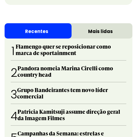
Recentes
Mais lidas
Flamengo quer se reposicionar como
1
marca de sportainment
Pandora nomeia Marina Cirelli como
2
country head
Grupo Bandeirantes tem novo líder
3
comercial
Patricia Kamitsuji assume direção geral
4
da Imagem Filmes
Campanhas da Semana: estrelas e