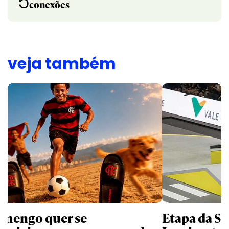
5
conexões
veja também
amengo quer se
Etapa da SL