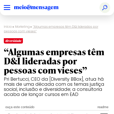
Início
▸
Marketing
▸
“Algumas empresas têm D&I lideradas por
pessoas com vieses”
diversidade
“Algumas empresas têm
D&I lideradas por
pessoas com vieses”
Pri Bertucci, CEO da [Diversity BBox], atua há
mais de uma década com os temas justiça
social, inclusão e diversidade; a consultoria
acaba de lançar cursos em EAD
ouça este conteúdo
readme