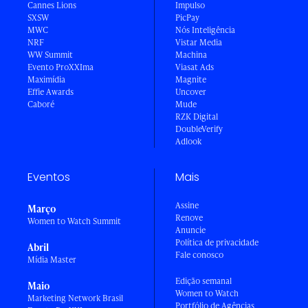
Cannes Lions
Impulso
SXSW
PicPay
MWC
Nós Inteligência
NRF
Vistar Media
WW Summit
Machina
Evento ProXXIma
Viasat Ads
Maximídia
Magnite
Effie Awards
Uncover
Caboré
Mude
RZK Digital
DoubleVerify
Adlook
Eventos
Mais
Assine
Março
Renove
Women to Watch Summit
Anuncie
Política de privacidade
Abril
Fale conosco
Mídia Master
Edição semanal
Maio
Women to Watch
Marketing Network Brasil
Portfólio de Agências