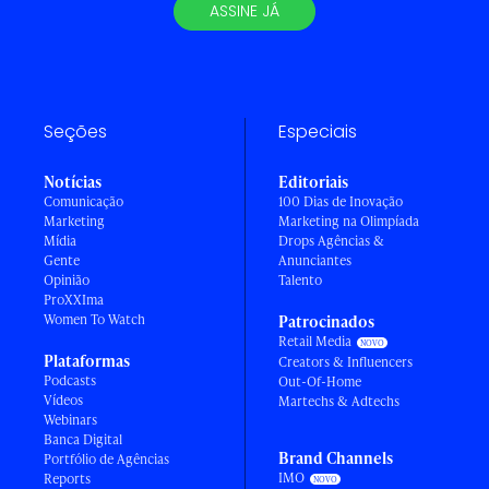
ASSINE JÁ
Seções
Especiais
Notícias
Editoriais
Comunicação
100 Dias de Inovação
Marketing
Marketing na Olimpíada
Mídia
Drops Agências &
Gente
Anunciantes
Opinião
Talento
ProXXIma
Women To Watch
Patrocinados
Retail Media
Plataformas
Creators & Influencers
Podcasts
Out-Of-Home
Vídeos
Martechs & Adtechs
Webinars
Banca Digital
Brand Channels
Portfólio de Agências
IMO
Reports