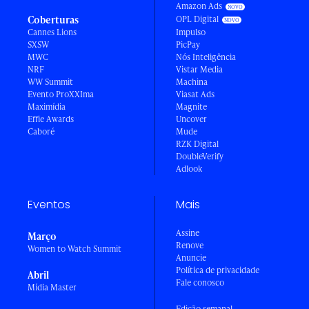
Amazon Ads
Coberturas
OPL Digital
Cannes Lions
Impulso
SXSW
PicPay
MWC
Nós Inteligência
NRF
Vistar Media
WW Summit
Machina
Evento ProXXIma
Viasat Ads
Maximídia
Magnite
Effie Awards
Uncover
Caboré
Mude
RZK Digital
DoubleVerify
Adlook
Eventos
Mais
Assine
Março
Renove
Women to Watch Summit
Anuncie
Política de privacidade
Abril
Fale conosco
Mídia Master
Edição semanal