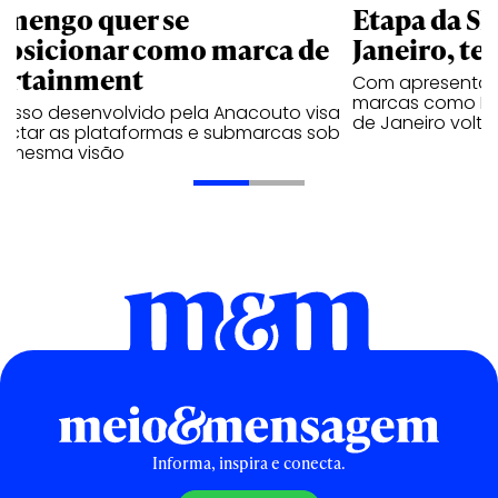
amengo quer se
Etapa da SL
posicionar como marca de
Janeiro, te
ortainment
Com apresentaçã
marcas como Hei
cesso desenvolvido pela Anacouto visa
de Janeiro volta
ectar as plataformas e submarcas sob
 mesma visão
Informa, inspira e conecta.