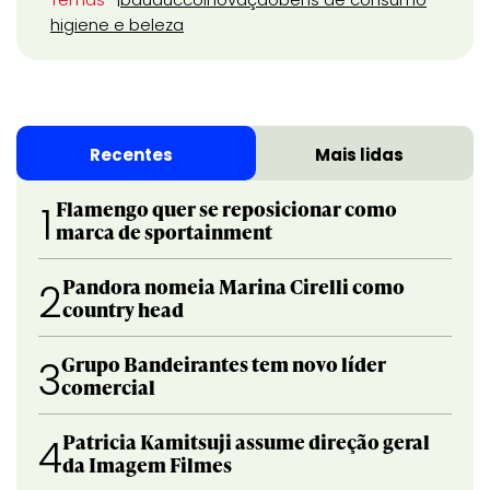
higiene e beleza
Recentes
Mais lidas
Flamengo quer se reposicionar como
1
marca de sportainment
Pandora nomeia Marina Cirelli como
2
country head
Grupo Bandeirantes tem novo líder
3
comercial
Patricia Kamitsuji assume direção geral
4
da Imagem Filmes