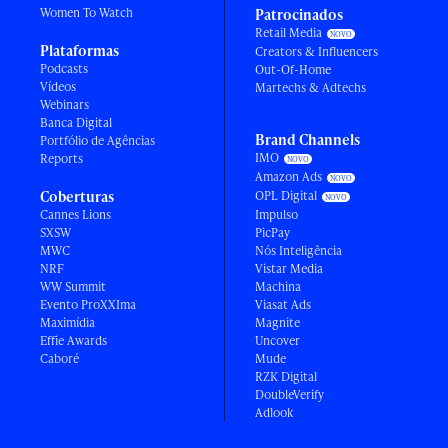
Women To Watch
Patrocinados
Retail Media
Plataformas
Creators & Influencers
Podcasts
Out-Of-Home
Vídeos
Martechs & Adtechs
Webinars
Banca Digital
Brand Channels
Portfólio de Agências
IMO
Reports
Amazon Ads
Coberturas
OPL Digital
Cannes Lions
Impulso
SXSW
PicPay
MWC
Nós Inteligência
NRF
Vistar Media
WW Summit
Machina
Evento ProXXIma
Viasat Ads
Maximídia
Magnite
Effie Awards
Uncover
Caboré
Mude
RZK Digital
DoubleVerify
Adlook