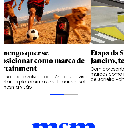
amengo quer se
Etapa da SL
posicionar como marca de
Janeiro, te
ortainment
Com apresentaçã
marcas como Hei
cesso desenvolvido pela Anacouto visa
de Janeiro volta
ectar as plataformas e submarcas sob
 mesma visão