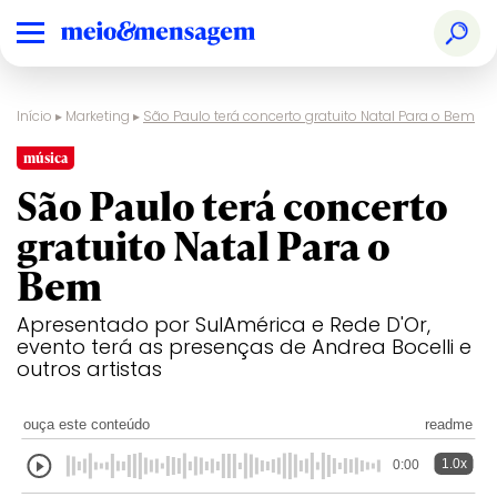
Início
▸
Marketing
▸
São Paulo terá concerto gratuito Natal Para o Bem
música
São Paulo terá concerto
gratuito Natal Para o
Bem
Apresentado por SulAmérica e Rede D'Or,
evento terá as presenças de Andrea Bocelli e
outros artistas
ouça este conteúdo
readme
1.0x
0:00