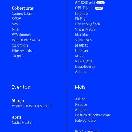
Amazon Ads
Coberturas
OPL Digital
Cannes Lions
Impulso
SXSW
PicPay
MWC
Nós Inteligência
NRF
Vistar Media
WW Summit
Machina
Evento ProXXIma
Viasat Ads
Maximídia
Magnite
Effie Awards
Uncover
Caboré
Mude
RZK Digital
DoubleVerify
Adlook
Eventos
Mais
Assine
Março
Renove
Women to Watch Summit
Anuncie
Política de privacidade
Abril
Fale conosco
Mídia Master
Edição semanal