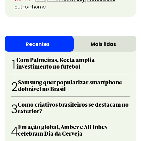
out-of-home
Recentes
Mais lidas
Com Palmeiras, Keeta amplia
1
investimento no futebol
Samsung quer popularizar smartphone
2
dobrável no Brasil
Como criativos brasileiros se destacam no
3
exterior?
Em ação global, Ambev e AB Inbev
4
celebram Dia da Cerveja