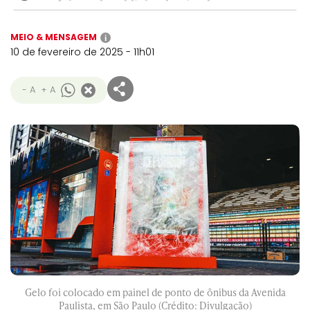
MEIO & MENSAGEM
i
10 de fevereiro de 2025 - 11h01
- A
+ A
Gelo foi colocado em painel de ponto de ônibus da Avenida
Paulista, em São Paulo (Crédito: Divulgação)