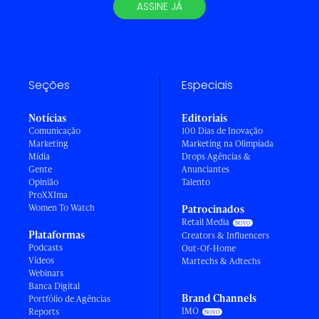
ASSINE JÁ
Seções
Especiais
Notícias
Editoriais
Comunicação
100 Dias de Inovação
Marketing
Marketing na Olimpíada
Mídia
Drops Agências &
Gente
Anunciantes
Opinião
Talento
ProXXIma
Women To Watch
Patrocinados
Retail Media
Plataformas
Creators & Influencers
Podcasts
Out-Of-Home
Vídeos
Martechs & Adtechs
Webinars
Banca Digital
Brand Channels
Portfólio de Agências
IMO
Reports