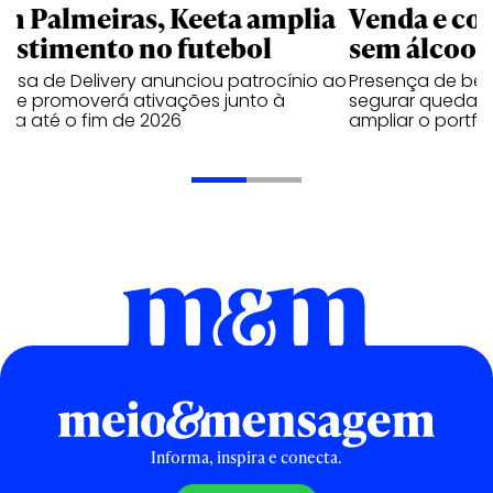
m Palmeiras, Keeta amplia
Venda e co
vestimento no futebol
sem álcool 
resa de Delivery anunciou patrocínio ao
Presença de beb
be e promoverá ativações junto à
segurar queda 
ida até o fim de 2026
ampliar o portfó
Informa, inspira e conecta.