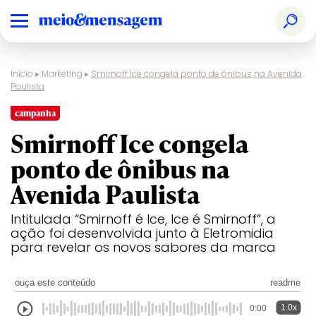
Início
▸
Marketing
▸
Smirnoff Ice congela ponto de ônibus na Avenida
Paulista
campanha
Smirnoff Ice congela
ponto de ônibus na
Avenida Paulista
Intitulada “Smirnoff é Ice, Ice é Smirnoff”, a
ação foi desenvolvida junto à Eletromidia
para revelar os novos sabores da marca
ouça este conteúdo
readme
1.0x
0:00