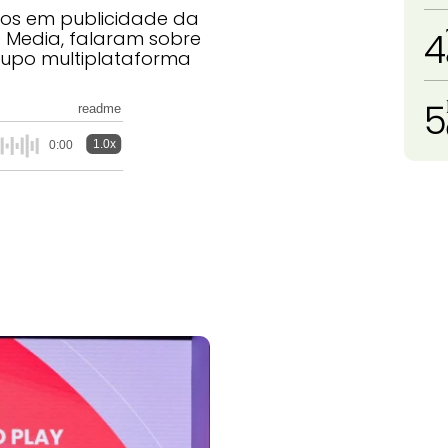
dos em publicidade da
4
e Media, falaram sobre
rupo multiplataforma
5
readme
1.0x
0:00