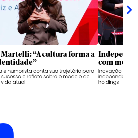
Martelli: “A cultura forma a
Independen
dentidade”
com modelo
ra e humorista conta sua trajetória para
Inovação rápida
 sucesso e reflete sobre o modelo de
independentes 
vida atual
holdings