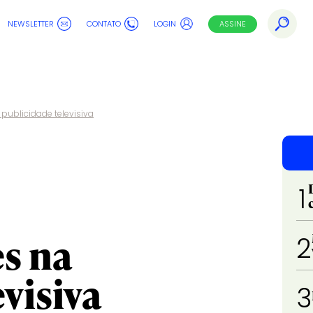
NEWSLETTER
CONTATO
LOGIN
ASSINE
publicidade televisiva
1
s na
2
visiva
3