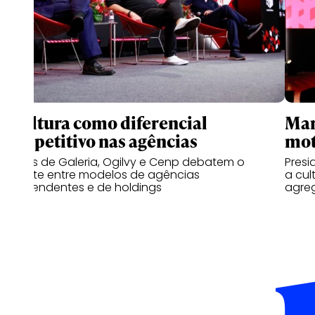
A cultura como diferencial
Mar
competitivo nas agências
mot
Líderes de Galeria, Ogilvy e Cenp debatem o
Presi
embate entre modelos de agências
a cul
independentes e de holdings
agreg