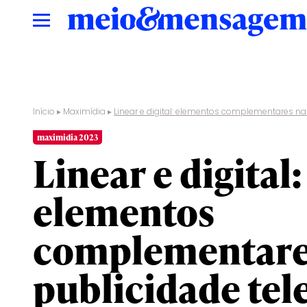
Início
▸
Maximídia
▸
Linear e digital: elementos complementares na 
maximidia 2023
Linear e digital:
elementos
complementare
publicidade tele