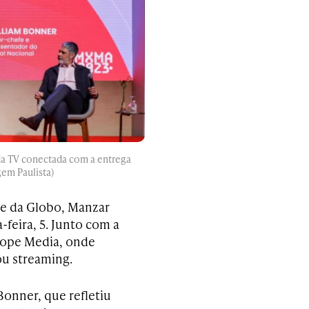
da TV conectada com a entrega
gem Paulista)
de da Globo, Manzar
-feira, 5. Junto com a
Ibope Media, onde
ou streaming.
Bonner, que refletiu