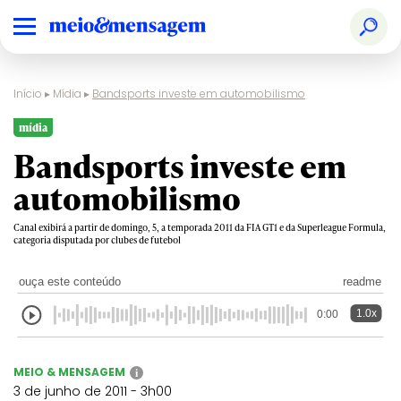
Início
▸
Mídia
▸
Bandsports investe em automobilismo
mídia
Bandsports investe em
automobilismo
Canal exibirá a partir de domingo, 5, a temporada 2011 da FIA GT1 e da Superleague Formula,
categoria disputada por clubes de futebol
ouça este conteúdo
readme
1.0x
0:00
MEIO & MENSAGEM
i
3 de junho de 2011 - 3h00