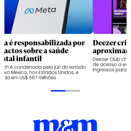
ta é responsabilizada por
Deezer cria
pactos sobre a saúde
aproximar f
ntal infantil
Deezer Club cheg
de acesso a even
tech é condenada pelo júri do estado
ingressos para 
ovo México, nos Estados Unidos, e
tada em US$ 567 milhões