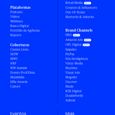
Retail Media
Plataformas
Creators & Influencers
Podcasts
Out-Of-Home
Vídeos
Martechs & Adtechs
Webinars
Banca Digital
Brand Channels
Portfólio de Agências
IMO
Reports
Amazon Ads
Coberturas
OPL Digital
Cannes Lions
Impulso
SXSW
PicPay
MWC
Nós Inteligência
NRF
Vistar Media
WW Summit
Machina
Evento ProXXIma
Viasat Ads
Maximídia
Magnite
Effie Awards
Uncover
Caboré
Mude
RZK Digital
DoubleVerify
Adlook
Eventos
Mais