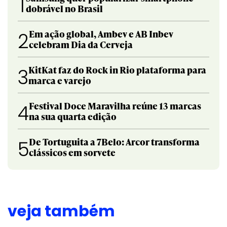
1
dobrável no Brasil
Em ação global, Ambev e AB Inbev
2
celebram Dia da Cerveja
KitKat faz do Rock in Rio plataforma para
3
marca e varejo
Festival Doce Maravilha reúne 13 marcas
4
na sua quarta edição
De Tortuguita a 7Belo: Arcor transforma
5
clássicos em sorvete
veja também