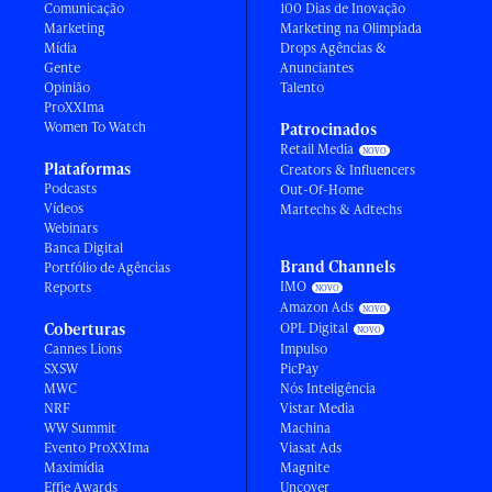
Comunicação
100 Dias de Inovação
Marketing
Marketing na Olimpíada
Mídia
Drops Agências &
Gente
Anunciantes
Opinião
Talento
ProXXIma
Women To Watch
Patrocinados
Retail Media
Plataformas
Creators & Influencers
Podcasts
Out-Of-Home
Vídeos
Martechs & Adtechs
Webinars
Banca Digital
Brand Channels
Portfólio de Agências
IMO
Reports
Amazon Ads
Coberturas
OPL Digital
Cannes Lions
Impulso
SXSW
PicPay
MWC
Nós Inteligência
NRF
Vistar Media
WW Summit
Machina
Evento ProXXIma
Viasat Ads
Maximídia
Magnite
Effie Awards
Uncover