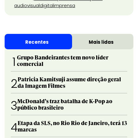
audiovisual
digital
imprensa
Recentes
Mais lidas
Grupo Bandeirantes tem novo líder
1
comercial
Patricia Kamitsuji assume direção geral
2
da Imagem Filmes
McDonald’s traz batalha de K-Pop ao
3
público brasileiro
Etapa da SLS, no Rio Rio de Janeiro, terá 13
4
marcas