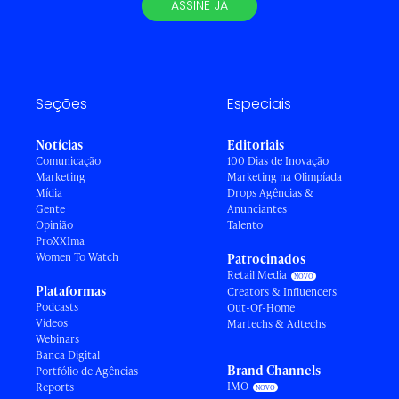
ASSINE JÁ
Seções
Especiais
Notícias
Editoriais
Comunicação
100 Dias de Inovação
Marketing
Marketing na Olimpíada
Mídia
Drops Agências &
Gente
Anunciantes
Opinião
Talento
ProXXIma
Women To Watch
Patrocinados
Retail Media
Plataformas
Creators & Influencers
Podcasts
Out-Of-Home
Vídeos
Martechs & Adtechs
Webinars
Banca Digital
Brand Channels
Portfólio de Agências
IMO
Reports