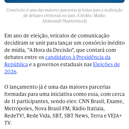
Consórcio é uma das maiores parcerias já feitas para a realização
de debates eleitorais no país. (Crédito: Marko
Aliaksandr/Shutterstock)
Em ano de eleição, veículos de comunicação
decidiram se unir para lançar um consórcio inédito
de mídia, “A Hora da Decisão”, que contará com
debates entre os
candidatos à Presidência da
República
e a governos estaduais nas
Eleições de
2026
.
O lançamento já é uma das maiores parcerias
formadas para uma iniciativa como essa, com cerca
de 11 participantes, sendo eles: CNN Brasil, Exame,
Metrópoles, Nova Brasil FM, Rádio Itatiaia,
RedeTV!, Rede Vida, SBT, SBT News, Terra e VEJA+
TV.