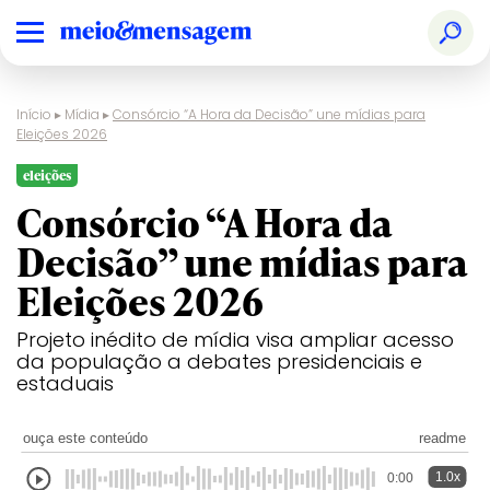
Início
▸
Mídia
▸
Consórcio “A Hora da Decisão” une mídias para
Eleições 2026
eleições
Consórcio “A Hora da
Decisão” une mídias para
Eleições 2026
Projeto inédito de mídia visa ampliar acesso
da população a debates presidenciais e
estaduais
ouça este conteúdo
readme
1.0x
0:00