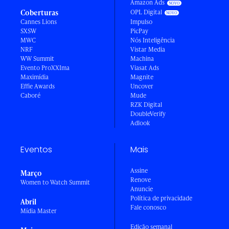
Amazon Ads
Coberturas
OPL Digital
Cannes Lions
Impulso
SXSW
PicPay
MWC
Nós Inteligência
NRF
Vistar Media
WW Summit
Machina
Evento ProXXIma
Viasat Ads
Maximídia
Magnite
Effie Awards
Uncover
Caboré
Mude
RZK Digital
DoubleVerify
Adlook
Eventos
Mais
Assine
Março
Renove
Women to Watch Summit
Anuncie
Política de privacidade
Abril
Fale conosco
Mídia Master
Edição semanal