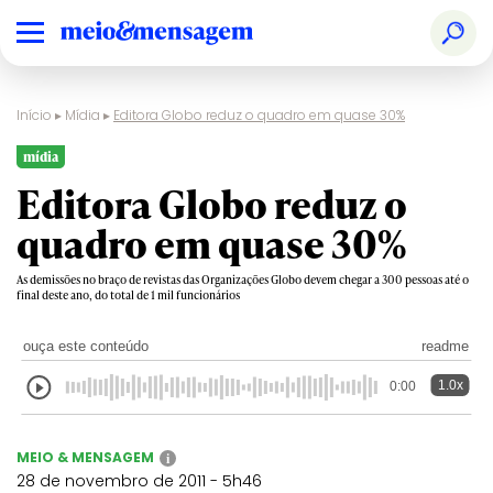
Início
▸
Mídia
▸
Editora Globo reduz o quadro em quase 30%
mídia
Editora Globo reduz o
quadro em quase 30%
As demissões no braço de revistas das Organizações Globo devem chegar a 300 pessoas até o
final deste ano, do total de 1 mil funcionários
ouça este conteúdo
readme
1.0x
0:00
MEIO & MENSAGEM
i
28 de novembro de 2011 - 5h46