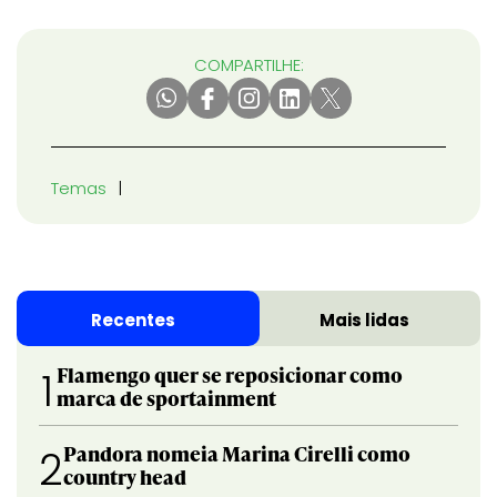
COMPARTILHE:
Temas
Recentes
Mais lidas
Flamengo quer se reposicionar como
1
marca de sportainment
Pandora nomeia Marina Cirelli como
2
country head