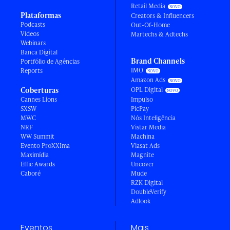
Retail Media
Plataformas
Creators & Influencers
Podcasts
Out-Of-Home
Vídeos
Martechs & Adtechs
Webinars
Banca Digital
Brand Channels
Portfólio de Agências
IMO
Reports
Amazon Ads
Coberturas
OPL Digital
Cannes Lions
Impulso
SXSW
PicPay
MWC
Nós Inteligência
NRF
Vistar Media
WW Summit
Machina
Evento ProXXIma
Viasat Ads
Maximídia
Magnite
Effie Awards
Uncover
Caboré
Mude
RZK Digital
DoubleVerify
Adlook
Eventos
Mais