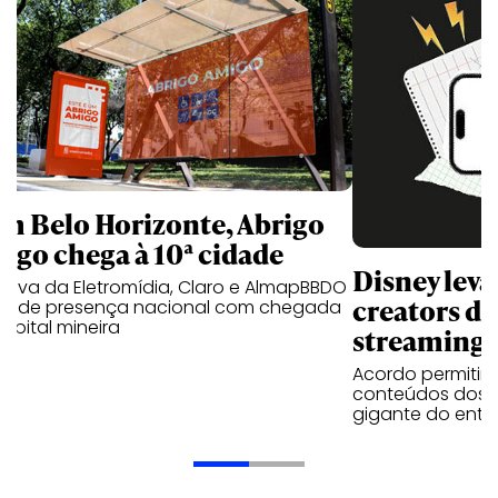
m Belo Horizonte, Abrigo
igo chega à 10ª cidade
Disney lev
iativa da Eletromídia, Claro e AlmapBBDO
creators do
ande presença nacional com chegada
apital mineira
streaming
Acordo permitirá
conteúdos dos p
gigante do entr