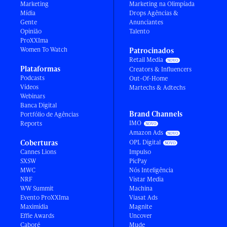
Marketing
Marketing na Olimpíada
Mídia
Drops Agências &
Gente
Anunciantes
Opinião
Talento
ProXXIma
Women To Watch
Patrocinados
Retail Media
Plataformas
Creators & Influencers
Podcasts
Out-Of-Home
Vídeos
Martechs & Adtechs
Webinars
Banca Digital
Brand Channels
Portfólio de Agências
IMO
Reports
Amazon Ads
Coberturas
OPL Digital
Cannes Lions
Impulso
SXSW
PicPay
MWC
Nós Inteligência
NRF
Vistar Media
WW Summit
Machina
Evento ProXXIma
Viasat Ads
Maximídia
Magnite
Effie Awards
Uncover
Caboré
Mude