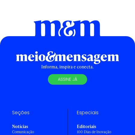
Informa, inspira e conecta.
ASSINE JÁ
Seções
Especiais
Notícias
Editoriais
Comunicação
100 Dias de Inovação