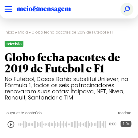
Início
▸
Mídia
▸
Globo fecha pacotes de 2019 de Futebol e F1
televisão
Globo fecha pacotes de
2019 de Futebol e F1
No Futebol, Casas Bahia substitui Unilever; na
Fórmula 1, todos os seis patrocinadores
renovaram suas cotas: Itaipava, NET, Nivea,
Renault, Santander e TIM
ouça este conteúdo
readme
1.0x
0:00