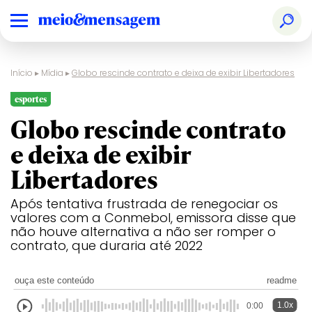
Início
▸
Mídia
▸
Globo rescinde contrato e deixa de exibir Libertadores
esportes
Globo rescinde contrato
e deixa de exibir
Libertadores
Após tentativa frustrada de renegociar os
valores com a Conmebol, emissora disse que
não houve alternativa a não ser romper o
contrato, que duraria até 2022
ouça este conteúdo
readme
1.0x
0:00