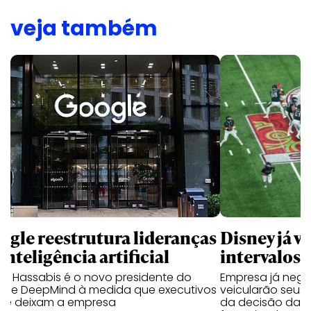
veja também
ogle reestrutura lideranças
Disney já v
inteligência artificial
intervalos 
is Hassabis é o novo presidente do
Empresa já neg
gle DeepMind à medida que executivos
veicularão seus 
ve deixam a empresa
da decisão da NF