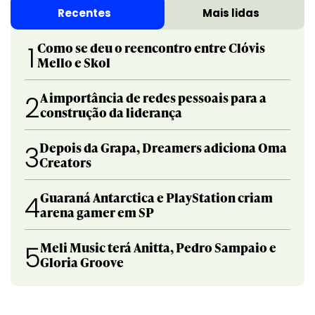
Recentes
Mais lidas
Como se deu o reencontro entre Clóvis
1
Mello e Skol
A importância de redes pessoais para a
2
construção da liderança
Depois da Grapa, Dreamers adiciona Oma
3
Creators
Guaraná Antarctica e PlayStation criam
4
arena gamer em SP
Meli Music terá Anitta, Pedro Sampaio e
5
Gloria Groove