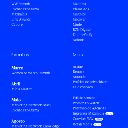
WW Summit
Machina
Evento ProXXIma
Viasat Ads
Maximídia
Magnite
Effie Awards
Uncover
Caboré
Mude
RZK Digital
DoubleVerify
Adlook
Eventos
Mais
Assine
Março
Renove
Women to Watch Summit
Anuncie
Política de privacidade
Abril
Fale conosco
Mídia Master
Edição semanal
Maio
Women to Watch
Marketing Network Brasil
Portfólio de Agências
Evento ProXXIma
Ingressos Maximídia
Convites WW
Agosto
Retail Media
Marketing Network Knowledge