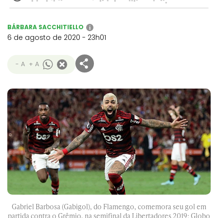
BÁRBARA SACCHITIELLO
i
6 de agosto de 2020 - 23h01
- A
+ A
Gabriel Barbosa (Gabigol), do Flamengo, comemora seu gol em
partida contra o Grêmio, na semifinal da Libertadores 2019; Globo