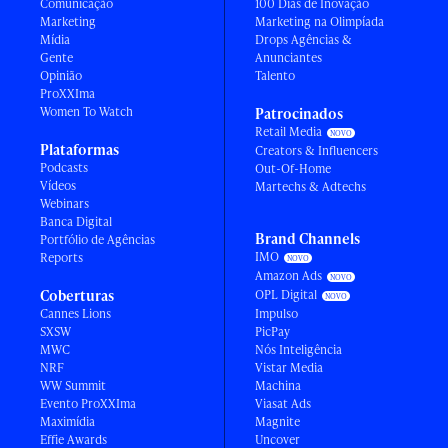
Comunicação
100 Dias de Inovação
Marketing
Marketing na Olimpíada
Mídia
Drops Agências &
Gente
Anunciantes
Opinião
Talento
ProXXIma
Women To Watch
Patrocinados
Retail Media
Plataformas
Creators & Influencers
Podcasts
Out-Of-Home
Vídeos
Martechs & Adtechs
Webinars
Banca Digital
Brand Channels
Portfólio de Agências
IMO
Reports
Amazon Ads
Coberturas
OPL Digital
Cannes Lions
Impulso
SXSW
PicPay
MWC
Nós Inteligência
NRF
Vistar Media
WW Summit
Machina
Evento ProXXIma
Viasat Ads
Maximídia
Magnite
Effie Awards
Uncover