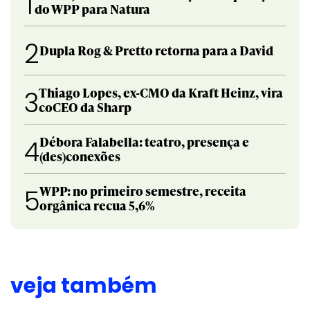
1
do WPP para Natura
2
Dupla Rog & Pretto retorna para a David
Thiago Lopes, ex-CMO da Kraft Heinz, vira
3
coCEO da Sharp
Débora Falabella: teatro, presença e
4
(des)conexões
WPP: no primeiro semestre, receita
5
orgânica recua 5,6%
veja também