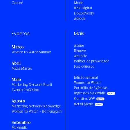
Caboré
Mude
RZK Digital
DoubleVerify
Adlook
Eventos
Mais
Assine
Março
Renove
Women to Watch Summit
Anuncie
Política de privacidade
Abril
Fale conosco
Mídia Master
Edição semanal
Maio
Women to Watch
Marketing Network Brasil
Portfólio de Agências
Evento ProXXIma
Ingressos Maximídia
Convites WW
Agosto
Retail Media
Marketing Network Knowledge
Women To Watch - Homenagem
Setembro
Maximídia