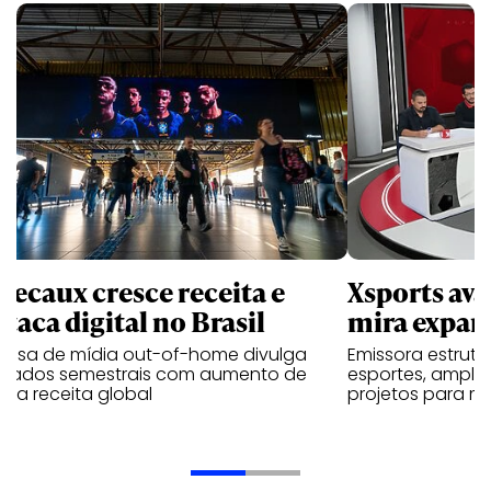
Decaux cresce receita e
Xsports ava
taca digital no Brasil
mira expan
resa de mídia out-of-home divulga
Emissora estrut
ultados semestrais com aumento de
esportes, amplia
 na receita global
projetos para m