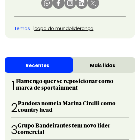
Temas
copa do mundo
liderança
Recentes
Mais lidas
Flamengo quer se reposicionar como
1
marca de sportainment
Pandora nomeia Marina Cirelli como
2
country head
Grupo Bandeirantes tem novo líder
3
comercial