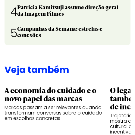
Patricia Kamitsuji assume direção geral
4
da Imagem Filmes
Campanhas da Semana: estrelas e
5
conexões
Veja também
A economia do cuidado e o
O legad
novo papel das marcas
também
de ince
Marcas passam a ser relevantes quando
transformam conversas sobre o cuidado
Trajetória
em escolhas concretas
mostra que
cultural 
incentive 