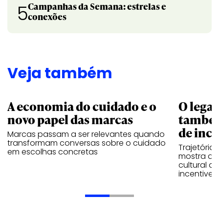
Campanhas da Semana: estrelas e
5
conexões
Veja também
A economia do cuidado e o
O legad
novo papel das marcas
também
de ince
Marcas passam a ser relevantes quando
transformam conversas sobre o cuidado
Trajetória
em escolhas concretas
mostra que
cultural 
incentive 