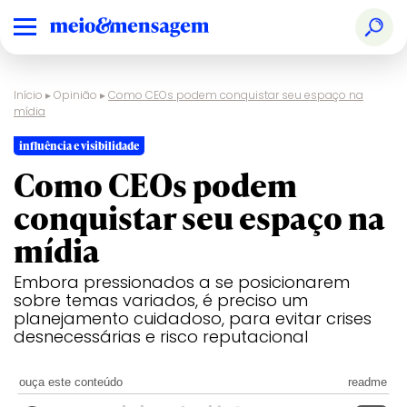
Início
▸
Opinião
▸
Como CEOs podem conquistar seu espaço na
mídia
influência e visibilidade
Como CEOs podem
conquistar seu espaço na
mídia
Embora pressionados a se posicionarem
sobre temas variados, é preciso um
planejamento cuidadoso, para evitar crises
desnecessárias e risco reputacional
ouça este conteúdo
readme