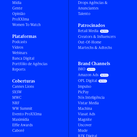
Mídia
Drops Agências &
Gente
Anunciantes
Opinião
Talento
ProXXIma
Women To Watch
Patrocinados
Retail Media
Plataformas
Creators & Influencers
Podcasts
Out-Of-Home
Vídeos
Martechs & Adtechs
Webinars
Banca Digital
Brand Channels
Portfólio de Agências
IMO
Reports
Amazon Ads
Coberturas
OPL Digital
Cannes Lions
Impulso
SXSW
PicPay
MWC
Nós Inteligência
NRF
Vistar Media
WW Summit
Machina
Evento ProXXIma
Viasat Ads
Maximídia
Magnite
Effie Awards
Uncover
Caboré
Mude
RZK Digital