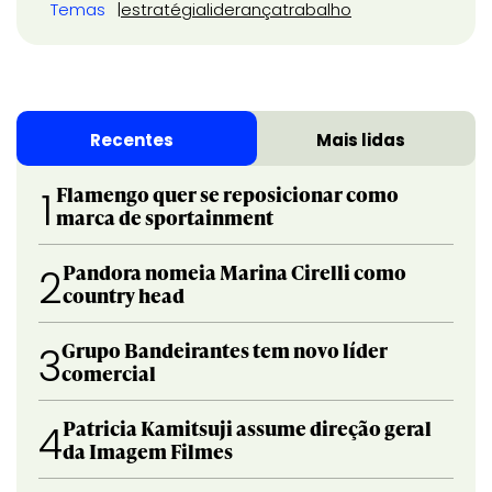
Temas
estratégia
liderança
trabalho
Recentes
Mais lidas
Flamengo quer se reposicionar como
1
marca de sportainment
Pandora nomeia Marina Cirelli como
2
country head
Grupo Bandeirantes tem novo líder
3
comercial
Patricia Kamitsuji assume direção geral
4
da Imagem Filmes