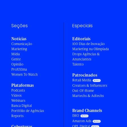
Seções
Especiais
Notícias
Editoriais
Comunicação
100 Dias de Inovação
Marketing
Marketing na Olimpíada
Mídia
Drops Agências &
Gente
Anunciantes
Opinião
Talento
ProXXIma
Women To Watch
Patrocinados
Retail Media
Plataformas
Creators & Influencers
Podcasts
Out-Of-Home
Vídeos
Martechs & Adtechs
Webinars
Banca Digital
Brand Channels
Portfólio de Agências
IMO
Reports
Amazon Ads
Coberturas
OPL Digital