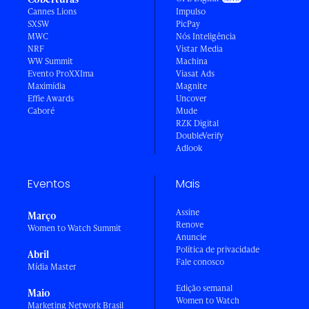
Cannes Lions
Impulso
SXSW
PicPay
MWC
Nós Inteligência
NRF
Vistar Media
WW Summit
Machina
Evento ProXXIma
Viasat Ads
Maximídia
Magnite
Effie Awards
Uncover
Caboré
Mude
RZK Digital
DoubleVerify
Adlook
Eventos
Mais
Assine
Março
Renove
Women to Watch Summit
Anuncie
Política de privacidade
Abril
Fale conosco
Mídia Master
Edição semanal
Maio
Women to Watch
Marketing Network Brasil