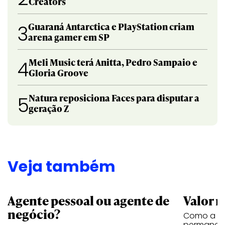
Creators
Guaraná Antarctica e PlayStation criam
3
arena gamer em SP
Meli Music terá Anitta, Pedro Sampaio e
4
Gloria Groove
Natura reposiciona Faces para disputar a
5
geração Z
Veja também
Agente pessoal ou agente de
Valor n
negócio?
Como a vi
permanece