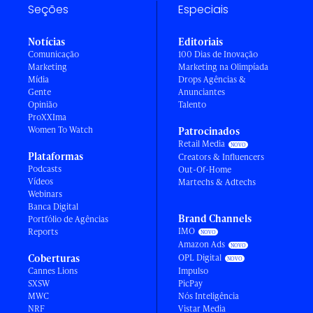
Seções
Especiais
Notícias
Editoriais
Comunicação
100 Dias de Inovação
Marketing
Marketing na Olimpíada
Mídia
Drops Agências &
Gente
Anunciantes
Opinião
Talento
ProXXIma
Women To Watch
Patrocinados
Retail Media
Plataformas
Creators & Influencers
Podcasts
Out-Of-Home
Vídeos
Martechs & Adtechs
Webinars
Banca Digital
Brand Channels
Portfólio de Agências
IMO
Reports
Amazon Ads
Coberturas
OPL Digital
Cannes Lions
Impulso
SXSW
PicPay
MWC
Nós Inteligência
NRF
Vistar Media