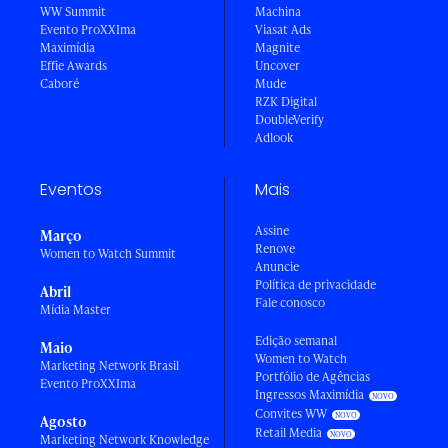
WW Summit
Machina
Evento ProXXIma
Viasat Ads
Maximídia
Magnite
Effie Awards
Uncover
Caboré
Mude
RZK Digital
DoubleVerify
Adlook
Eventos
Mais
Assine
Março
Renove
Women to Watch Summit
Anuncie
Política de privacidade
Abril
Fale conosco
Mídia Master
Edição semanal
Maio
Women to Watch
Marketing Network Brasil
Portfólio de Agências
Evento ProXXIma
Ingressos Maximídia
Convites WW
Agosto
Retail Media
Marketing Network Knowledge