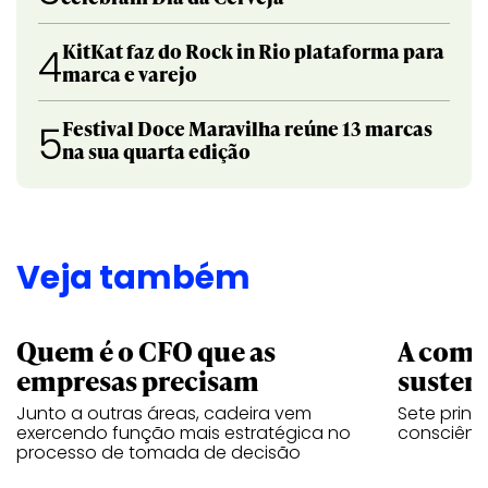
KitKat faz do Rock in Rio plataforma para
4
marca e varejo
Festival Doce Maravilha reúne 13 marcas
5
na sua quarta edição
Veja também
Quem é o CFO que as
A comu
empresas precisam
sustent
Junto a outras áreas, cadeira vem
Sete princ
exercendo função mais estratégica no
consciênc
processo de tomada de decisão