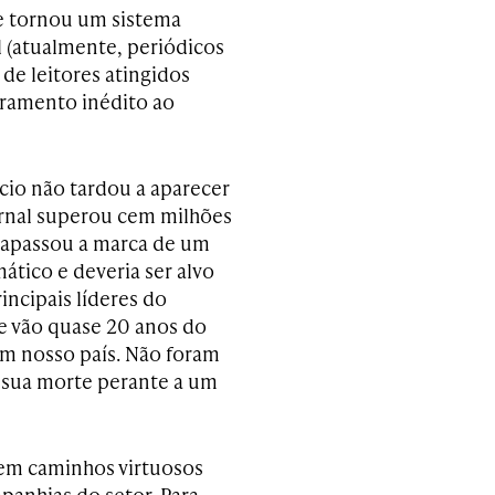
se tornou um sistema
 (atualmente, periódicos
de leitores atingidos
uramento inédito ao
cio não tardou a aparecer
rnal superou cem milhões
trapassou a marca de um
ático e deveria ser alvo
incipais líderes do
e vão quase 20 anos do
em nosso país. Não foram
 sua morte perante a um
em caminhos virtuosos
anhias do setor. Para