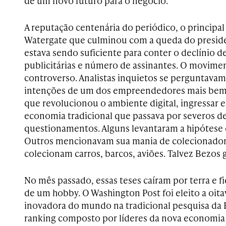
de um novo futuro para o negócio.
A reputação centenária do periódico, o principal
Watergate que culminou com a queda do preside
estava sendo suficiente para conter o declínio de
publicitárias e número de assinantes. O movime
controverso. Analistas inquietos se perguntavam 
intenções de um dos empreendedores mais bem-
que revolucionou o ambiente digital, ingressa
economia tradicional que passava por severos de
questionamentos. Alguns levantaram a hipótese 
Outros mencionavam sua mania de colecionador. 
colecionam carros, barcos, aviões. Talvez Bezos g
No mês passado, essas teses caíram por terra e fi
de um hobby. O Washington Post foi eleito a oit
inovadora do mundo na tradicional pesquisa da
ranking composto por líderes da nova economia 