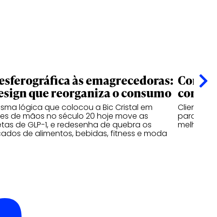
esferográfica às emagrecedoras:
Confian
esign que reorganiza o consumo
começ
sma lógica que colocou a Bic Cristal em
Clientes 
ões de mãos no século 20 hoje move as
parceiras
tas de GLP-1, e redesenha de quebra os
melhores 
ados de alimentos, bebidas, fitness e moda