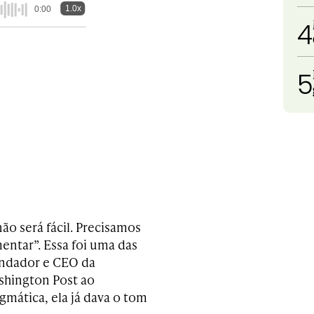
1.0x
0:00
4
5
ão será fácil. Precisamos
entar”. Essa foi uma das
fundador e CEO da
shington Post ao
gmática, ela já dava o tom