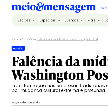
NEWSL
Seções
Especiais
Eventos
Mais
E
Início
▸
Opinião
▸
Falência da mídia e caso Washington Post
opinião
Falência da míd
Washington Pos
Transformação nas empresas tradicionais é
por mudança cultural extrema e profunda
ouça este conteúdo