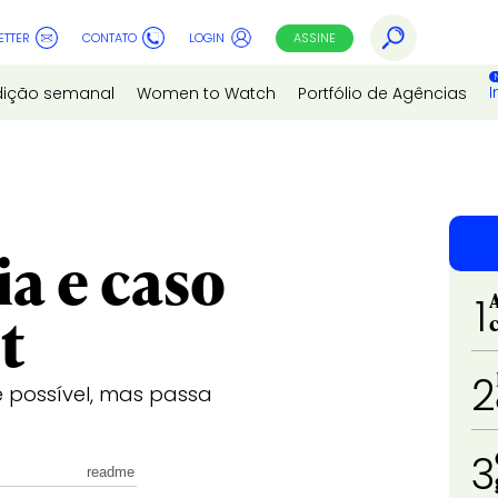
ETTER
CONTATO
LOGIN
ASSINE
I
dição semanal
Women to Watch
Portfólio de Agências
ia e caso
1
t
2
 possível, mas passa
3
readme