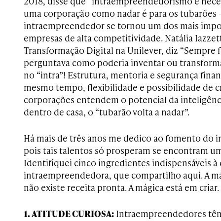
2018, disse que “intraempreendedorismo é neces
uma corporação como nadar é para os tubarões – 
intraempreendedor se tornou um dos mais impor
empresas de alta competitividade. Natália Iazzet
Transformação Digital na Unilever, diz “Sempre f
perguntava como poderia inventar ou transforma
no “intra”! Estrutura, mentoria e segurança finan
mesmo tempo, flexibilidade e possibilidade de c
corporações entendem o potencial da inteligênc
dentro de casa, o “tubarão volta a nadar”.
Há mais de três anos me dedico ao fomento do
pois tais talentos só prosperam se encontram um
Identifiquei cinco ingredientes indispensáveis à 
intraempreendedora, que compartilho aqui. A má 
não existe receita pronta. A mágica está em criar.
1. ATITUDE CURIOSA:
Intraempreendedores têm