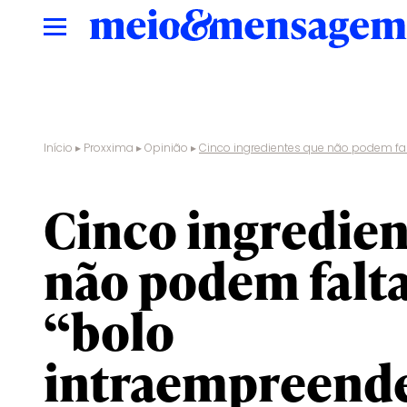
Início
▸
Proxxima
▸
Opinião
▸
Cinco ingredientes que não podem fal
opinião
Cinco ingredien
não podem falta
“bolo
intraempreend