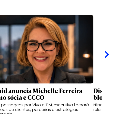
id anuncia Michelle Ferreira
Disney
o sócia e CCCO
bloguei
passagens por Vivo e TIM, executiva liderará
Niina Secre
reas de clientes, parcerias e estratégias
relembram