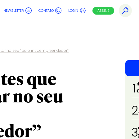
NEWSLETTER
CONTATO
LOGIN
ASSINE
tar no seu “bolo intraempreendedor”
tes que
1
r no seu
2
edor”
3