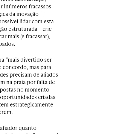
r inúmeros fracassos
gica da inovação
ossível lidar com esta
ão estruturada – crie
r mais (e fracassar),
pados.
ra “mais divertido ser
te concordo, mas para
ldes precisam de aliados
m na praia por falta de
 expostas no momento
 oportunidades criadas
ctem estrategicamente
perem.
safiador quanto