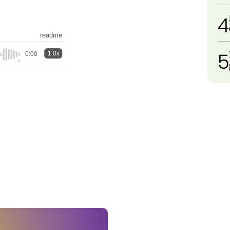
4
readme
5
1.0x
0:00