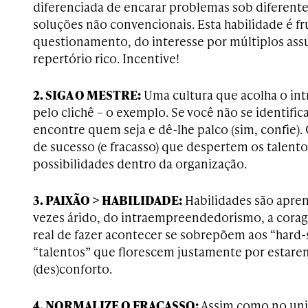
diferenciada de encarar problemas sob diferente
soluções não convencionais. Esta habilidade é fr
questionamento, do interesse por múltiplos as
repertório rico. Incentive!
2. SIGA O MESTRE:
Uma cultura que acolha o i
pelo clichê – o exemplo. Se você não se identifica
encontre quem seja e dê-lhe palco (sim, confie).
de sucesso (e fracasso) que despertem os talent
possibilidades dentro da organização.
3. PAIXÃO > HABILIDADE:
Habilidades são apren
vezes árido, do intraempreendedorismo, a corage
real de fazer acontecer se sobrepõem aos “hard-s
“talentos” que florescem justamente por estare
(des)conforto.
4. NORMALIZE O FRACASSO:
Assim como no univ