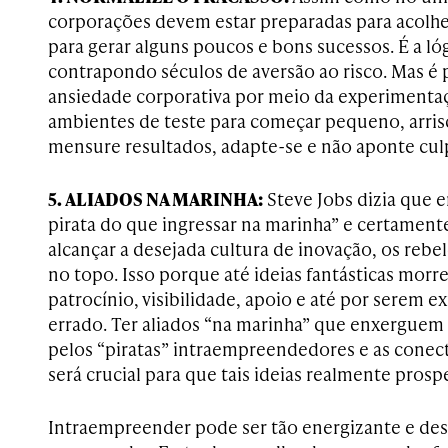
corporações devem estar preparadas para acolhe
para gerar alguns poucos e bons sucessos. É a ló
contrapondo séculos de aversão ao risco. Mas é p
ansiedade corporativa por meio da experimentaç
ambientes de teste para começar pequeno, arrisca
mensure resultados, adapte-se e não aponte cul
5. ALIADOS NA MARINHA:
Steve Jobs dizia que e
pirata do que ingressar na marinha” e certamen
alcançar a desejada cultura de inovação, os rebe
no topo. Isso porque até ideias fantásticas morre
patrocínio, visibilidade, apoio e até por serem
errado. Ter aliados “na marinha” que enxerguem
pelos “piratas” intraempreendedores e as cone
será crucial para que tais ideias realmente pros
Intraempreender pode ser tão energizante e de