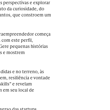
s perspectivas e explorar
uto da curiosidade, do
suntos, que constroem um
ntraempreendedor começa
 com este perfil,
 Gere pequenas histórias
os e mostrem
didas e no terreno, às
m, resiliência e vontade
kills” e revelam
m em seu local de
erso das startups,