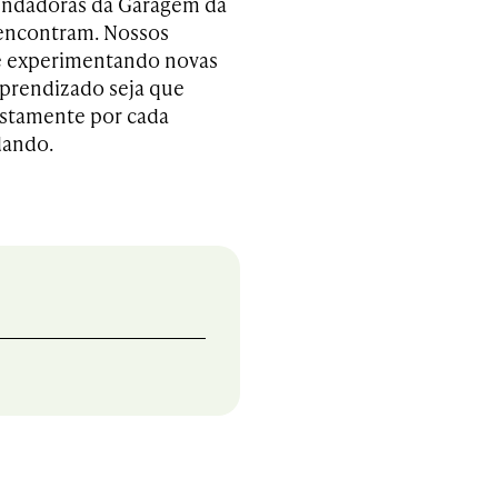
undadoras da Garagem da
 encontram. Nossos
re experimentando novas
 aprendizado seja que
ustamente por cada
dando.