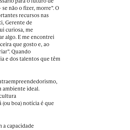
sário para o futuro de
se não o fizer, morre”. O
tantes recursos nas
ti, Gerente de
ui curiosa, me
r algo. E me encontrei
ceira que gosto e, ao
riar”. Quando
ia e dos talentos que têm
 intraempreendedorismo,
 ambiente ideal.
cultura
(ou boa) notícia é que
 a capacidade