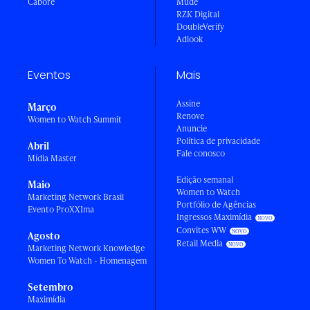
Caboré
Mude
RZK Digital
DoubleVerify
Adlook
Eventos
Mais
Assine
Março
Renove
Women to Watch Summit
Anuncie
Política de privacidade
Abril
Fale conosco
Mídia Master
Edição semanal
Maio
Women to Watch
Marketing Network Brasil
Portfólio de Agências
Evento ProXXIma
Ingressos Maximídia
Convites WW
Agosto
Retail Media
Marketing Network Knowledge
Women To Watch - Homenagem
Setembro
Maximídia