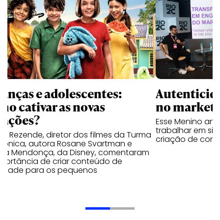
Autenticid
ianças e adolescentes:
no marketi
mo cativar as novas
rações?
Esse Menino ana
trabalhar em si
el Rezende, diretor dos filmes da Turma
criação de con
Mônica, autora Rosane Svartman e
ilia Mendonça, da Disney, comentaram
mportância de criar conteúdo de
lidade para os pequenos