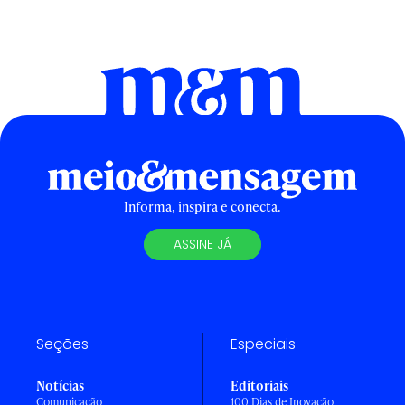
Informa, inspira e conecta.
ASSINE JÁ
Seções
Especiais
Notícias
Editoriais
Comunicação
100 Dias de Inovação