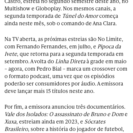
Castro, estreia no segundo semestre deste ano, no
Multishow e Globoplay. Nos mesmos canais, a
segunda temporada de
Túnel do Amor
começa
ainda neste mês, sob o comando de Ana Clara.
Na TV aberta, as próximas estreias são No Limite,
com Fernando Fernandes, em julho, e
Pipoca da
Ivete
, que retorna para a segunda temporada em
setembro. A volta do
Linha Direta
à grade em maio
– agora, com Pedro Bial – marca um crossover com
o formato podcast, uma vez que os episódios
poderão ser consumidores por áudio. A emissora
deve lançar mais 15 títulos neste ano.
Por fim, a emissora anunciou três documentários.
Vale dos Isolados: O assassinato de Bruno e Dom
e
Xuxa
, estreiam ainda em 2023, e
Sócrates
Brasileiro
, sobre a história do jogador de futebol,