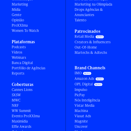
Marketing
Marketing na Olimpíada
Mídia
Drops Agências &
Gente
Anunciantes
Opinião
Talento
ProXXIma
Women To Watch
Patrocinados
Retail Media
Plataformas
Creators & Influencers
Podcasts
Out-Of-Home
Vídeos
Martechs & Adtechs
Webinars
Banca Digital
Brand Channels
Portfólio de Agências
IMO
Reports
Amazon Ads
Coberturas
OPL Digital
Cannes Lions
Impulso
SXSW
PicPay
MWC
Nós Inteligência
NRF
Vistar Media
WW Summit
Machina
Evento ProXXIma
Viasat Ads
Maximídia
Magnite
Effie Awards
Uncover