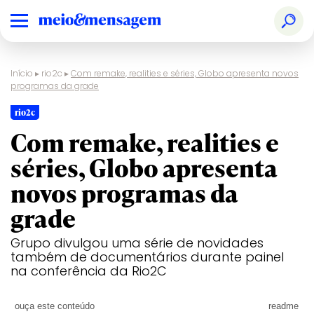
Início
▸
rio2c
▸
Com remake, realities e séries, Globo apresenta novos
programas da grade
rio2c
Com remake, realities e
séries, Globo apresenta
novos programas da
grade
Grupo divulgou uma série de novidades
também de documentários durante painel
na conferência da Rio2C
ouça este conteúdo
readme