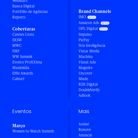
Webinars
Banca Digital
Brand Channels
Portfólio de Agências
IMO
Reports
Amazon Ads
Coberturas
OPL Digital
Cannes Lions
Impulso
SXSW
PicPay
MWC
Nós Inteligência
NRF
Vistar Media
WW Summit
Machina
Evento ProXXIma
Viasat Ads
Maximídia
Magnite
Effie Awards
Uncover
Caboré
Mude
RZK Digital
DoubleVerify
Adlook
Eventos
Mais
Assine
Março
Renove
Women to Watch Summit
Anuncie