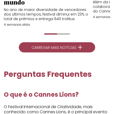
mundo
Além da IA,
colaboraç
No ano de maior diversidade de vencedores
do Cannes 
dos últimos tempos, festival diminui em 23% o
4 semanas at
total de prêmios e entrega 640 troféus
4 semanas atrás
+
CARREGAR MAIS NOTÍCIAS
Perguntas Frequentes
O que é o Cannes Lions?
O Festival Internacional de Criatividade, mais
conhecido como Cannes Lions, é o principal evento