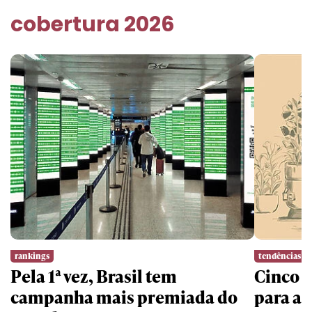
cobertura 2026
rankings
tendências
Pela 1ª vez, Brasil tem
Cinco l
campanha mais premiada do
para a 