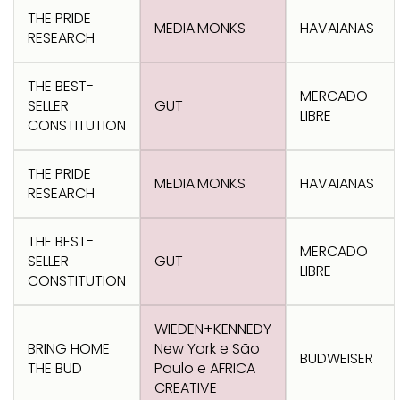
Transformation
Goals
THE PRIDE
MEDIA.MONKS
HAVAIANAS
Creative
Creative Brand
Entertainment
Entertainment
Media
Innovation
Titanium
RESEARCH
Commerce
for Music
Creative
Entertainment
Luxury
Creative Data
Business
Entertainment
for Gaming
Outdoor
THE BEST-
MERCADO
Transformation
for Sport
SELLER
GUT
LIBRE
CONSTITUTION
Creative
Creative
Film
Entertainment
Pharma
Media
Effectiveness
Commerce
for Music
THE PRIDE
Creative
Creative Data
Film Craft
Entertainment
PR
Outdoor
MEDIA.MONKS
HAVAIANAS
Strategy
for Sport
RESEARCH
THE BEST-
MERCADO
SELLER
GUT
LIBRE
CONSTITUTION
WIEDEN+KENNEDY
BRING HOME
New York e São
BUDWEISER
THE BUD
Paulo e AFRICA
CREATIVE