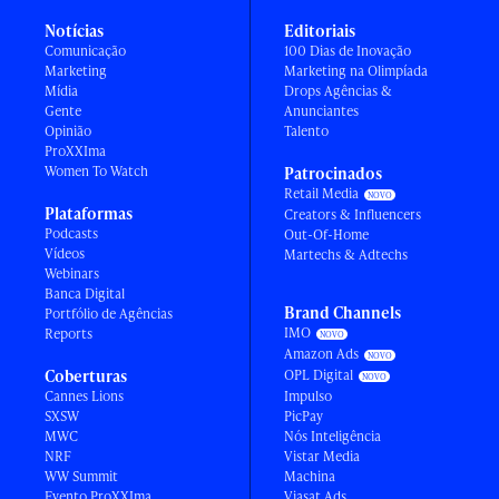
Notícias
Editoriais
Comunicação
100 Dias de Inovação
Marketing
Marketing na Olimpíada
Mídia
Drops Agências &
Gente
Anunciantes
Opinião
Talento
ProXXIma
Women To Watch
Patrocinados
Retail Media
Plataformas
Creators & Influencers
Podcasts
Out-Of-Home
Vídeos
Martechs & Adtechs
Webinars
Banca Digital
Brand Channels
Portfólio de Agências
IMO
Reports
Amazon Ads
Coberturas
OPL Digital
Cannes Lions
Impulso
SXSW
PicPay
MWC
Nós Inteligência
NRF
Vistar Media
WW Summit
Machina
Evento ProXXIma
Viasat Ads