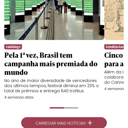
rankings
tendências
Pela 1ª vez, Brasil tem
Cinco l
campanha mais premiada do
para a 
mundo
Além da IA,
colaboraç
No ano de maior diversidade de vencedores
do Cannes 
dos últimos tempos, festival diminui em 23% o
4 semanas at
total de prêmios e entrega 640 troféus
4 semanas atrás
+
CARREGAR MAIS NOTÍCIAS