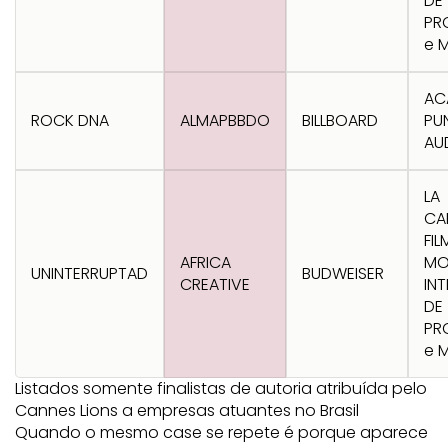
DE
PR
e 
AC
ROCK DNA
ALMAPBBDO
BILLBOARD
PU
AU
LA
CA
FIL
AFRICA
M
UNINTERRUPTAD
BUDWEISER
CREATIVE
IN
DE
PR
e 
Listados somente finalistas de autoria atribuída pelo
Cannes Lions a empresas atuantes no Brasil
Quando o mesmo case se repete é porque aparece