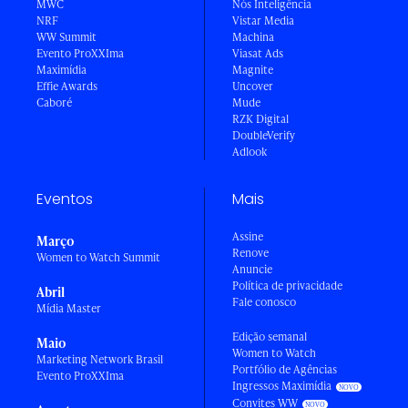
MWC
Nós Inteligência
NRF
Vistar Media
WW Summit
Machina
Evento ProXXIma
Viasat Ads
Maximídia
Magnite
Effie Awards
Uncover
Caboré
Mude
RZK Digital
DoubleVerify
Adlook
Eventos
Mais
Assine
Março
Renove
Women to Watch Summit
Anuncie
Política de privacidade
Abril
Fale conosco
Mídia Master
Edição semanal
Maio
Women to Watch
Marketing Network Brasil
Portfólio de Agências
Evento ProXXIma
Ingressos Maximídia
Convites WW