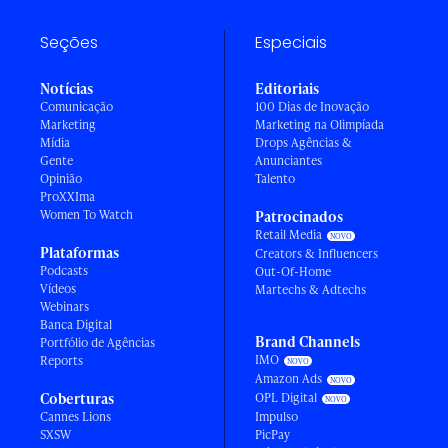
Seções
Especiais
Notícias
Editoriais
Comunicação
100 Dias de Inovação
Marketing
Marketing na Olimpíada
Mídia
Drops Agências &
Gente
Anunciantes
Opinião
Talento
ProXXIma
Women To Watch
Patrocinados
Retail Media
Plataformas
Creators & Influencers
Podcasts
Out-Of-Home
Vídeos
Martechs & Adtechs
Webinars
Banca Digital
Brand Channels
Portfólio de Agências
IMO
Reports
Amazon Ads
Coberturas
OPL Digital
Cannes Lions
Impulso
SXSW
PicPay