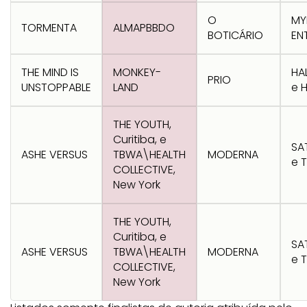
Transformation
Goals
O
MY
Creative
Creative Brand
Entertainment
Entertainment
Media
Innovation
Titanium
TORMENTA
ALMAPBBDO
BOTICÁRIO
EN
Commerce
for Music
Creative
Entertainment
Luxury
Creative Data
Business
Entertainment
for Gaming
Outdoor
THE MIND IS
MONKEY-
HA
Transformation
for Sport
PRIO
UNSTOPPABLE
LAND
e 
Creative
Creative
Film
Entertainment
Pharma
Media
Effectiveness
Commerce
for Music
THE YOUTH,
Creative
Creative Data
Film Craft
Entertainment
PR
Outdoor
Curitiba, e
SA
Strategy
for Sport
ASHE VERSUS
TBWA\HEALTH
MODERNA
e 
COLLECTIVE,
New York
THE YOUTH,
Curitiba, e
SA
ASHE VERSUS
TBWA\HEALTH
MODERNA
e 
COLLECTIVE,
New York