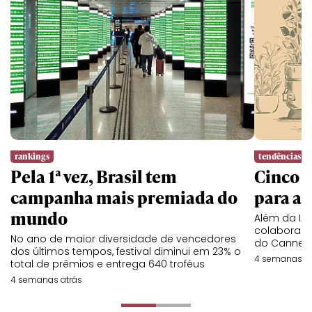
rankings
tendências
Pela 1ª vez, Brasil tem
Cinco l
campanha mais premiada do
para a 
mundo
Além da IA,
colaboraç
No ano de maior diversidade de vencedores
do Cannes 
dos últimos tempos, festival diminui em 23% o
4 semanas at
total de prêmios e entrega 640 troféus
4 semanas atrás