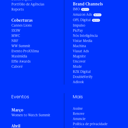
Brand Channels
Portfólio de Agências
IMO
Reports
Amazon Ads
Coberturas
OPL Digital
Cannes Lions
Impulso
SXSW
PicPay
MWC
Nós Inteligência
NRF
Vistar Media
WW Summit
Machina
Evento ProXXIma
Viasat Ads
Maximídia
Magnite
Effie Awards
Uncover
Caboré
Mude
RZK Digital
DoubleVerify
Adlook
Eventos
Mais
Assine
Março
Renove
Women to Watch Summit
Anuncie
Política de privacidade
Abril