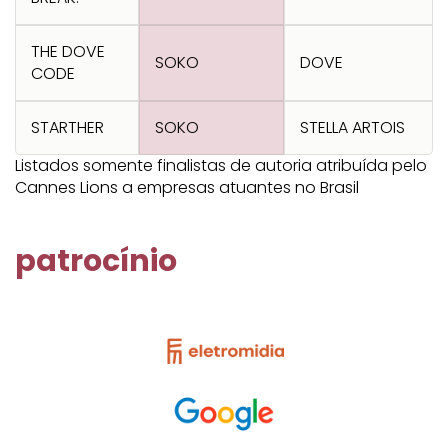
Transformation
Goals
Creative
Creative Brand
Entertainment
Entertainment
Media
Innovation
Titanium
THE DOVE
Commerce
for Music
SOKO
DOVE
Creative
Entertainment
Luxury
CODE
Creative Data
Business
Entertainment
for Gaming
Outdoor
Transformation
for Sport
STARTHER
SOKO
STELLA ARTOIS
Creative
Creative
Film
Entertainment
Pharma
Media
Effectiveness
Commerce
for Music
Listados somente finalistas de autoria atribuída pelo
Cannes Lions a empresas atuantes no Brasil
Creative
Creative Data
Film Craft
Entertainment
PR
Outdoor
Strategy
for Sport
patrocínio