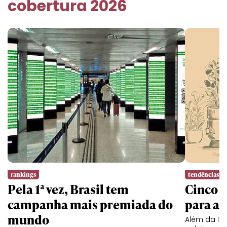
cobertura 2026
rankings
tendências
Pela 1ª vez, Brasil tem
Cinco l
campanha mais premiada do
para a 
mundo
Além da IA,