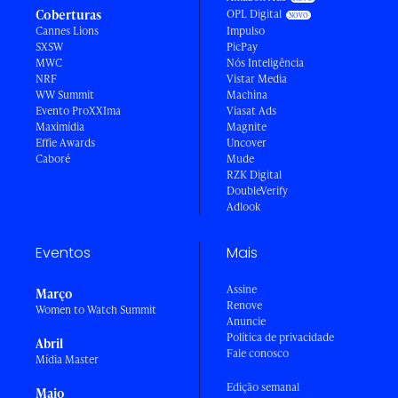
Coberturas
OPL Digital
Cannes Lions
Impulso
SXSW
PicPay
MWC
Nós Inteligência
NRF
Vistar Media
WW Summit
Machina
Evento ProXXIma
Viasat Ads
Maximídia
Magnite
Effie Awards
Uncover
Caboré
Mude
RZK Digital
DoubleVerify
Adlook
Eventos
Mais
Assine
Março
Renove
Women to Watch Summit
Anuncie
Política de privacidade
Abril
Fale conosco
Mídia Master
Edição semanal
Maio