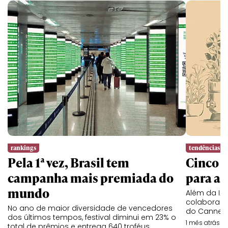
rankings
tendências
Pela 1ª vez, Brasil tem
Cinco l
campanha mais premiada do
para a 
mundo
Além da IA,
colaboraç
No ano de maior diversidade de vencedores
do Cannes 
dos últimos tempos, festival diminui em 23% o
1 mês atrás
total de prêmios e entrega 640 troféus