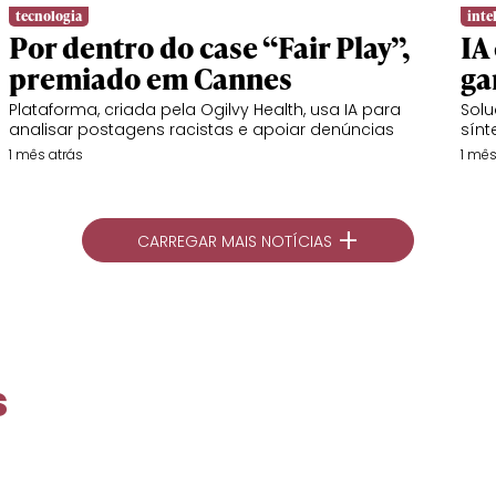
tecnologia
intel
Por dentro do case “Fair Play”,
IA
premiado em Cannes
ga
Plataforma, criada pela Ogilvy Health, usa IA para
Solu
analisar postagens racistas e apoiar denúncias
sínt
1 mês atrás
1 mês
+
CARREGAR MAIS NOTÍCIAS
s