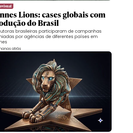
ovisual
nnes Lions: cases globais com
odução do Brasil
utoras brasileiras participaram de campanhas
iadas por agências de diferentes países em
nes
manas atrás