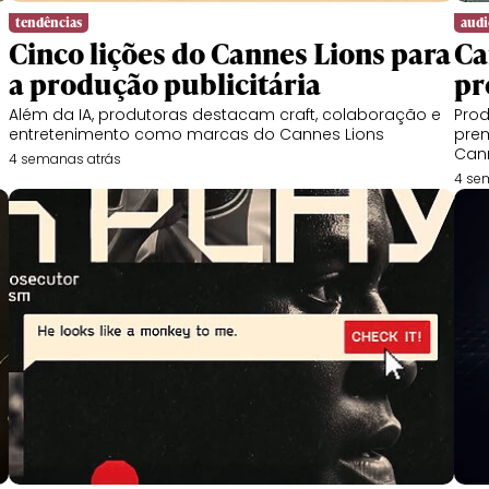
tendências
audi
Cinco lições do Cannes Lions para
Ca
a produção publicitária
pr
Além da IA, produtoras destacam craft, colaboração e
Prod
entretenimento como marcas do Cannes Lions
prem
Can
4 semanas atrás
4 se