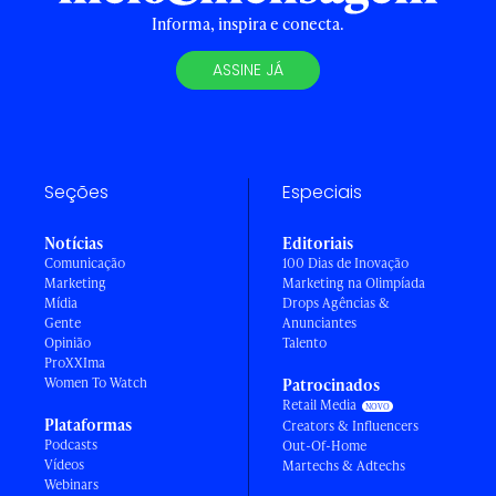
Informa, inspira e conecta.
ASSINE JÁ
Seções
Especiais
Notícias
Editoriais
Comunicação
100 Dias de Inovação
Marketing
Marketing na Olimpíada
Mídia
Drops Agências &
Gente
Anunciantes
Opinião
Talento
ProXXIma
Women To Watch
Patrocinados
Retail Media
Plataformas
Creators & Influencers
Podcasts
Out-Of-Home
Vídeos
Martechs & Adtechs
Webinars