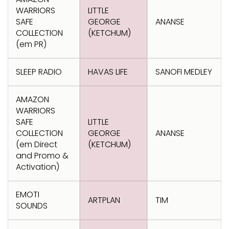
Transformation
Goals
WARRIORS
LITTLE
Creative
Creative Brand
Entertainment
Entertainment
Media
Innovation
Titanium
SAFE
GEORGE
ANANSE
Commerce
for Music
COLLECTION
(KETCHUM)
Creative
Entertainment
Luxury
(em PR)
Creative Data
Business
Entertainment
for Gaming
Outdoor
Transformation
for Sport
SLEEP RADIO
HAVAS LIFE
SANOFI MEDLEY
Creative
Creative
Film
Entertainment
Pharma
Media
Effectiveness
Commerce
for Music
AMAZON
Creative
Creative Data
Film Craft
Entertainment
PR
Outdoor
Strategy
for Sport
WARRIORS
SAFE
LITTLE
COLLECTION
GEORGE
ANANSE
(em Direct
(KETCHUM)
and Promo &
Activation)
EMOTI
ARTPLAN
TIM
SOUNDS