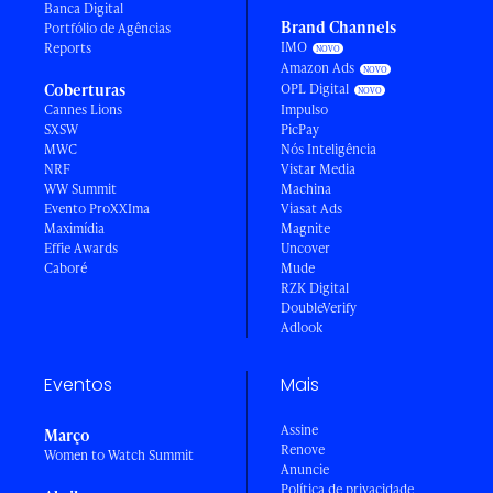
Banca Digital
Brand Channels
Portfólio de Agências
IMO
Reports
Amazon Ads
Coberturas
OPL Digital
Cannes Lions
Impulso
SXSW
PicPay
MWC
Nós Inteligência
NRF
Vistar Media
WW Summit
Machina
Evento ProXXIma
Viasat Ads
Maximídia
Magnite
Effie Awards
Uncover
Caboré
Mude
RZK Digital
DoubleVerify
Adlook
Eventos
Mais
Assine
Março
Renove
Women to Watch Summit
Anuncie
Política de privacidade