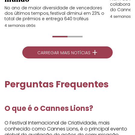
colaboraç
No ano de maior diversidade de vencedores
do Cannes 
dos últimos tempos, festival diminui em 23% o
4 semanas at
total de prêmios e entrega 640 troféus
4 semanas atrás
+
CARREGAR MAIS NOTÍCIAS
Perguntas Frequentes
O que é o Cannes Lions?
O Festival Internacional de Criatividade, mais
conhecido como Cannes Lions, é o principal evento
global de avaliação de ações de comunicação