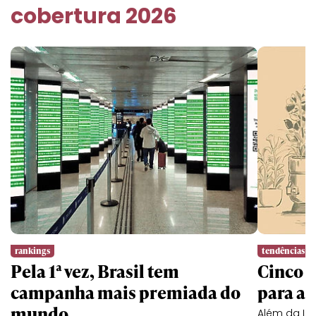
cobertura 2026
rankings
tendências
Pela 1ª vez, Brasil tem
Cinco l
campanha mais premiada do
para a 
mundo
Além da IA,