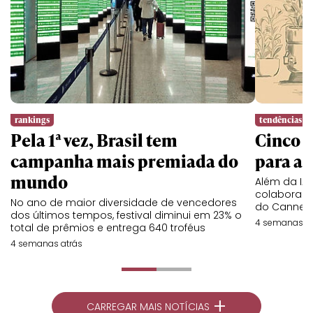
rankings
tendências
Pela 1ª vez, Brasil tem
Cinco l
campanha mais premiada do
para a 
mundo
Além da IA,
colaboraç
No ano de maior diversidade de vencedores
do Cannes 
dos últimos tempos, festival diminui em 23% o
4 semanas at
total de prêmios e entrega 640 troféus
4 semanas atrás
+
CARREGAR MAIS NOTÍCIAS