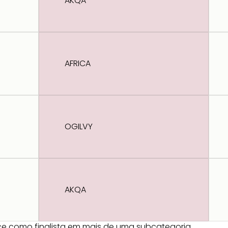
AKQA
AFRICA
OGILVY
AKQA
e como finalista em mais de uma subcategoria