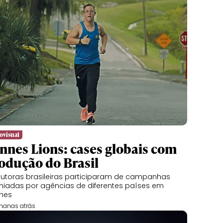
ovisual
nnes Lions: cases globais com
odução do Brasil
utoras brasileiras participaram de campanhas
iadas por agências de diferentes países em
nes
manas atrás