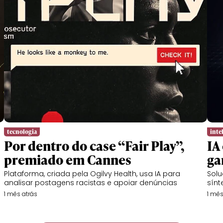
tecnologia
intel
Por dentro do case “Fair Play”,
IA
premiado em Cannes
ga
Plataforma, criada pela Ogilvy Health, usa IA para
Solu
analisar postagens racistas e apoiar denúncias
sínt
1 mês atrás
1 mês