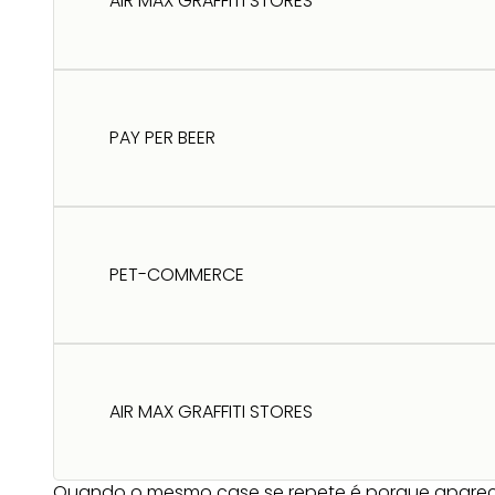
AIR MAX GRAFFITI STORES
PAY PER BEER
PET-COMMERCE
AIR MAX GRAFFITI STORES
Quando o mesmo case se repete é porque aparec