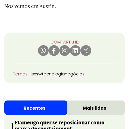
Nos vemos em Austin.
COMPARTILHE:
Temas
sxsw
tecnologia
negócios
Recentes
Mais lidas
Flamengo quer se reposicionar como
1
marca de sportainment