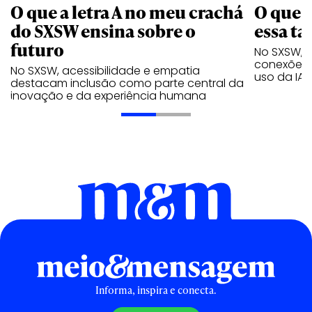
O que a letra A no meu crachá
O que é
do SXSW ensina sobre o
essa ta
futuro
No SXSW, B
conexões 
No SXSW, acessibilidade e empatia
uso da IA
destacam inclusão como parte central da
inovação e da experiência humana
Informa, inspira e conecta.