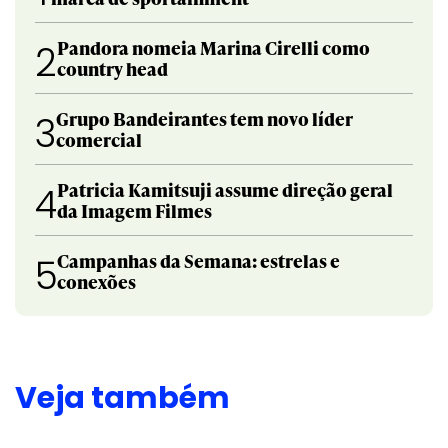
Pandora nomeia Marina Cirelli como
2
country head
Grupo Bandeirantes tem novo líder
3
comercial
Patricia Kamitsuji assume direção geral
4
da Imagem Filmes
Campanhas da Semana: estrelas e
5
conexões
Veja também