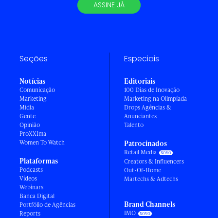
ASSINE JÁ
Seções
Especiais
Notícias
Editoriais
Comunicação
100 Dias de Inovação
Marketing
Marketing na Olimpíada
Mídia
Drops Agências &
Gente
Anunciantes
Opinião
Talento
ProXXIma
Women To Watch
Patrocinados
Retail Media
Plataformas
Creators & Influencers
Podcasts
Out-Of-Home
Vídeos
Martechs & Adtechs
Webinars
Banca Digital
Brand Channels
Portfólio de Agências
IMO
Reports