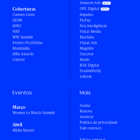
Amazon Ads
Coberturas
OPL Digital
Cannes Lions
Impulso
SXSW
PicPay
MWC
Nós Inteligência
NRF
Vistar Media
WW Summit
Machina
Evento ProXXIma
Viasat Ads
Maximídia
Magnite
Effie Awards
Uncover
Caboré
Mude
RZK Digital
DoubleVerify
Adlook
Eventos
Mais
Assine
Março
Renove
Women to Watch Summit
Anuncie
Política de privacidade
Abril
Fale conosco
Mídia Master
Edição semanal