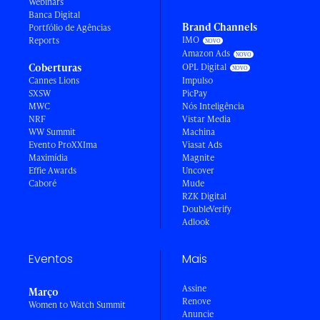
Webinars
Banca Digital
Brand Channels
Portfólio de Agências
IMO
Reports
Amazon Ads
Coberturas
OPL Digital
Cannes Lions
Impulso
SXSW
PicPay
MWC
Nós Inteligência
NRF
Vistar Media
WW Summit
Machina
Evento ProXXIma
Viasat Ads
Maximídia
Magnite
Effie Awards
Uncover
Caboré
Mude
RZK Digital
DoubleVerify
Adlook
Eventos
Mais
Assine
Março
Renove
Women to Watch Summit
Anuncie