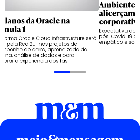
Ambientes 
alicerçam 
 planos da Oracle na
corporativ
rmula 1
Expectativa de p
pós-Covid-19 apo
aforma Oracle Cloud Infrastructure será
empático e solid
a pela Red Bull nos projetos de
empenho do carro, aprendizado de
uina, análise de dados e para
morar a experiência dos fãs