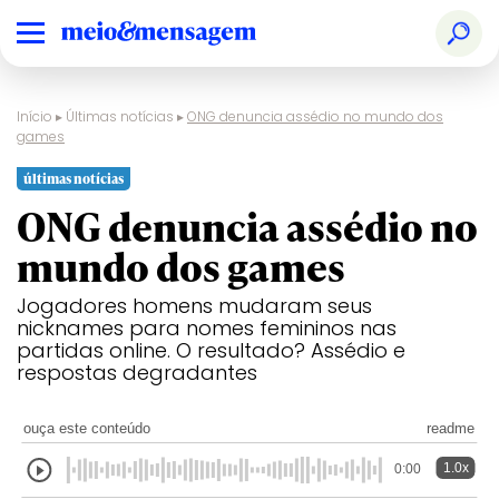
Início
▸
Últimas notícias
▸
ONG denuncia assédio no mundo dos
games
últimas notícias
ONG denuncia assédio no
mundo dos games
Jogadores homens mudaram seus
nicknames para nomes femininos nas
partidas online. O resultado? Assédio e
respostas degradantes
ouça este conteúdo
readme
1.0x
0:00