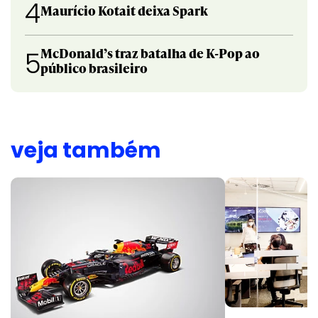
4
Maurício Kotait deixa Spark
McDonald’s traz batalha de K-Pop ao
5
público brasileiro
veja também