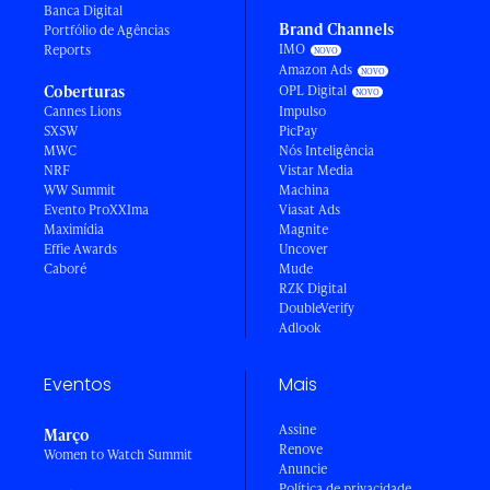
Banca Digital
Brand Channels
Portfólio de Agências
IMO
Reports
Amazon Ads
Coberturas
OPL Digital
Cannes Lions
Impulso
SXSW
PicPay
MWC
Nós Inteligência
NRF
Vistar Media
WW Summit
Machina
Evento ProXXIma
Viasat Ads
Maximídia
Magnite
Effie Awards
Uncover
Caboré
Mude
RZK Digital
DoubleVerify
Adlook
Eventos
Mais
Assine
Março
Renove
Women to Watch Summit
Anuncie
Política de privacidade