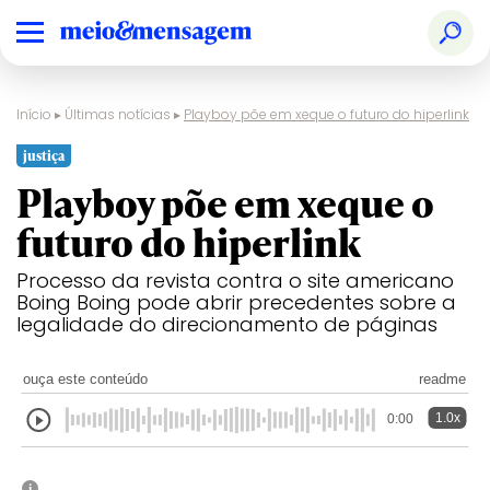
Início
▸
Últimas notícias
▸
Playboy põe em xeque o futuro do hiperlink
justiça
Playboy põe em xeque o
futuro do hiperlink
Processo da revista contra o site americano
Boing Boing pode abrir precedentes sobre a
legalidade do direcionamento de páginas
ouça este conteúdo
readme
1.0x
0:00
i