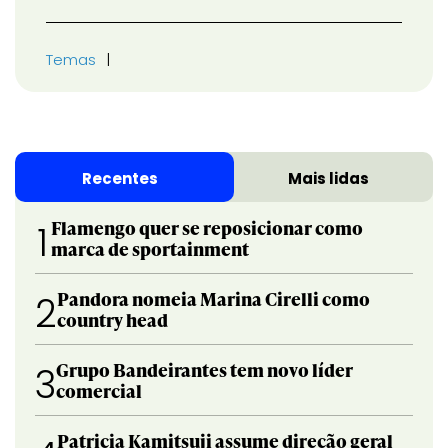
Temas
Recentes
Mais lidas
Flamengo quer se reposicionar como
1
marca de sportainment
Pandora nomeia Marina Cirelli como
2
country head
Grupo Bandeirantes tem novo líder
3
comercial
Patricia Kamitsuji assume direção geral