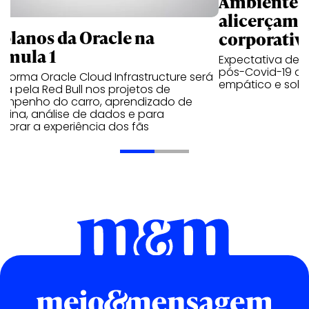
Ambientes 
alicerçam 
 planos da Oracle na
corporativ
rmula 1
Expectativa de p
pós-Covid-19 apo
aforma Oracle Cloud Infrastructure será
empático e solid
a pela Red Bull nos projetos de
empenho do carro, aprendizado de
uina, análise de dados e para
morar a experiência dos fãs