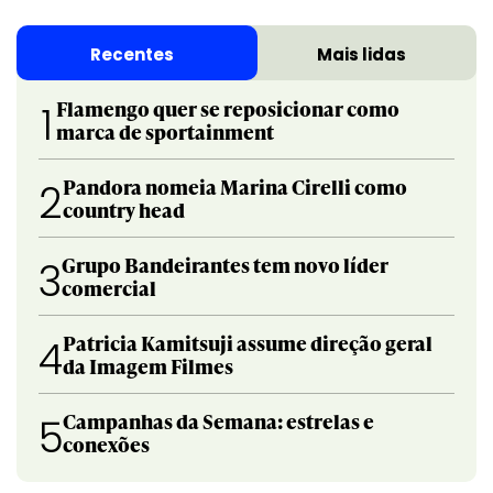
Recentes
Mais lidas
Flamengo quer se reposicionar como
1
marca de sportainment
Pandora nomeia Marina Cirelli como
2
country head
Grupo Bandeirantes tem novo líder
3
comercial
Patricia Kamitsuji assume direção geral
4
da Imagem Filmes
Campanhas da Semana: estrelas e
5
conexões