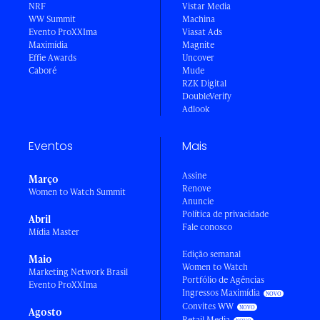
NRF
Vistar Media
WW Summit
Machina
Evento ProXXIma
Viasat Ads
Maximídia
Magnite
Effie Awards
Uncover
Caboré
Mude
RZK Digital
DoubleVerify
Adlook
Eventos
Mais
Assine
Março
Renove
Women to Watch Summit
Anuncie
Política de privacidade
Abril
Fale conosco
Mídia Master
Edição semanal
Maio
Women to Watch
Marketing Network Brasil
Portfólio de Agências
Evento ProXXIma
Ingressos Maximídia
Convites WW
Agosto
Retail Media