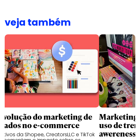
veja também
revolução do marketing de
Marketing d
iliados no e-commerce
uso de tren
awereness
utivos da Shopee, CreatorsLLC e TikTok