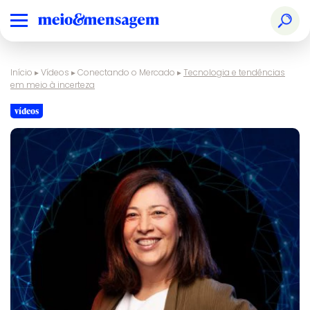
Início
▸
Vídeos
▸
Conectando o Mercado
▸
Tecnologia e tendências
em meio à incerteza
vídeos