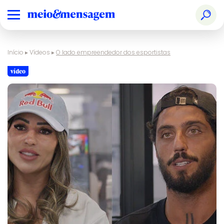
Início
▸
Vídeos
▸
O lado empreendedor dos esportistas
vídeo