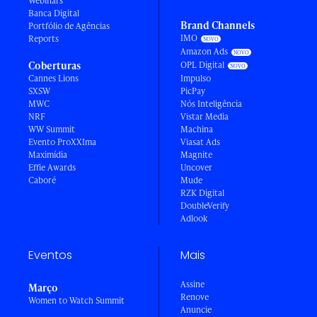
Webinars
Banca Digital
Brand Channels
Portfólio de Agências
IMO
Reports
Amazon Ads
Coberturas
OPL Digital
Cannes Lions
Impulso
SXSW
PicPay
MWC
Nós Inteligência
NRF
Vistar Media
WW Summit
Machina
Evento ProXXIma
Viasat Ads
Maximídia
Magnite
Effie Awards
Uncover
Caboré
Mude
RZK Digital
DoubleVerify
Adlook
Eventos
Mais
Assine
Março
Renove
Women to Watch Summit
Anuncie