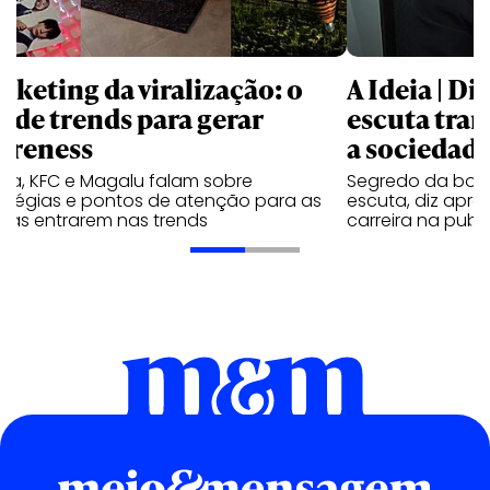
rketing da viralização: o
A Ideia | D
o de trends para gerar
escuta trar
ereness
a sociedad
va, KFC e Magalu falam sobre
Segredo da boa
ratégias e pontos de atenção para as
escuta, diz apr
cas entrarem nas trends
carreira na publ