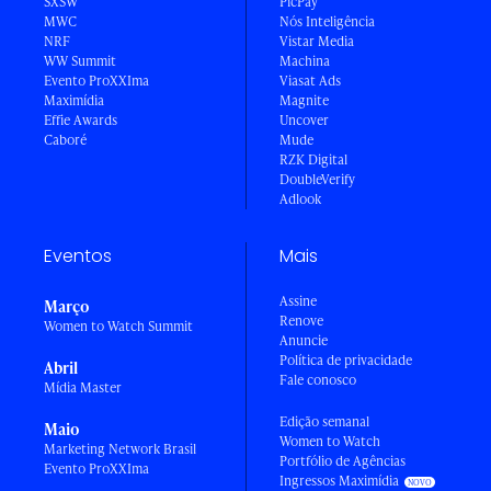
SXSW
PicPay
MWC
Nós Inteligência
NRF
Vistar Media
WW Summit
Machina
Evento ProXXIma
Viasat Ads
Maximídia
Magnite
Effie Awards
Uncover
Caboré
Mude
RZK Digital
DoubleVerify
Adlook
Eventos
Mais
Assine
Março
Renove
Women to Watch Summit
Anuncie
Política de privacidade
Abril
Fale conosco
Mídia Master
Edição semanal
Maio
Women to Watch
Marketing Network Brasil
Portfólio de Agências
Evento ProXXIma
Ingressos Maximídia