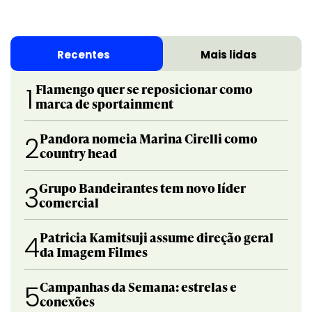
Recentes
Mais lidas
Flamengo quer se reposicionar como
1
marca de sportainment
Pandora nomeia Marina Cirelli como
2
country head
Grupo Bandeirantes tem novo líder
3
comercial
Patricia Kamitsuji assume direção geral
4
da Imagem Filmes
Campanhas da Semana: estrelas e
5
conexões