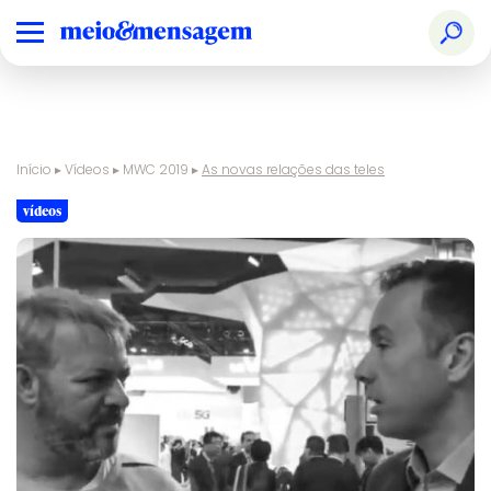
Início
▸
Vídeos
▸
MWC 2019
▸
As novas relações das teles
vídeos