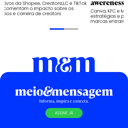
awereness
utivos da Shopee, CreatorsLLC e TikTok
p comentam o impacto sobre os
Canva, KFC e Ma
cios e carreira de creators
estratégias e p
marcas entrarem
Informa, inspira e conecta.
ASSINE JÁ