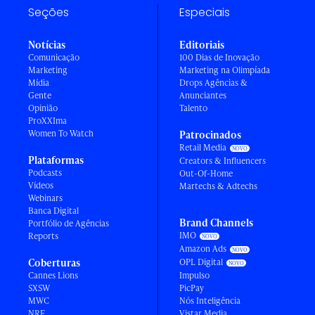
Seções
Especiais
Notícias
Editoriais
Comunicação
100 Dias de Inovação
Marketing
Marketing na Olimpíada
Mídia
Drops Agências &
Gente
Anunciantes
Opinião
Talento
ProXXIma
Women To Watch
Patrocinados
Retail Media
Plataformas
Creators & Influencers
Podcasts
Out-Of-Home
Vídeos
Martechs & Adtechs
Webinars
Banca Digital
Brand Channels
Portfólio de Agências
IMO
Reports
Amazon Ads
Coberturas
OPL Digital
Cannes Lions
Impulso
SXSW
PicPay
MWC
Nós Inteligência
NRF
Vistar Media