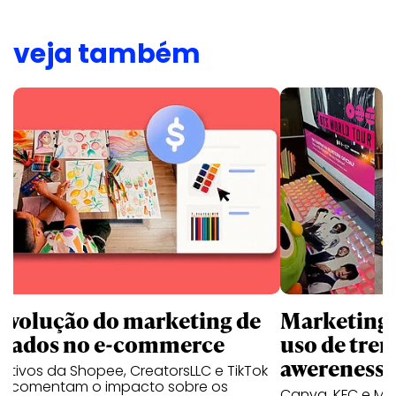
veja também
revolução do marketing de
Marketing d
iliados no e-commerce
uso de tren
awereness
utivos da Shopee, CreatorsLLC e TikTok
p comentam o impacto sobre os
Canva, KFC e Ma