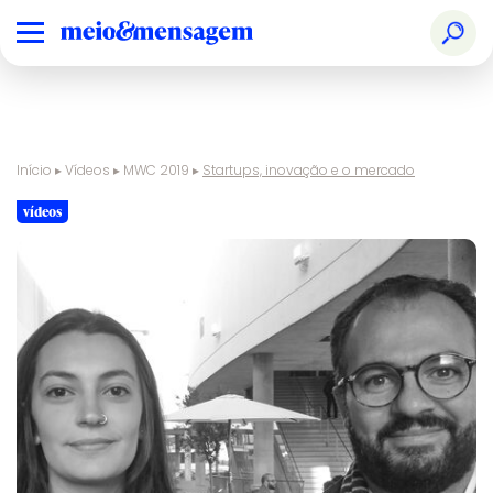
Início
▸
Vídeos
▸
MWC 2019
▸
Startups, inovação e o mercado
vídeos