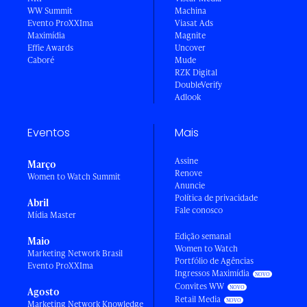
WW Summit
Machina
Evento ProXXIma
Viasat Ads
Maximídia
Magnite
Effie Awards
Uncover
Caboré
Mude
RZK Digital
DoubleVerify
Adlook
Eventos
Mais
Assine
Março
Renove
Women to Watch Summit
Anuncie
Política de privacidade
Abril
Fale conosco
Mídia Master
Edição semanal
Maio
Women to Watch
Marketing Network Brasil
Portfólio de Agências
Evento ProXXIma
Ingressos Maximídia
Convites WW
Agosto
Retail Media
Marketing Network Knowledge