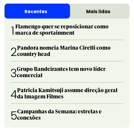
Recentes
Mais lidas
Flamengo quer se reposicionar como
1
marca de sportainment
Pandora nomeia Marina Cirelli como
2
country head
Grupo Bandeirantes tem novo líder
3
comercial
Patricia Kamitsuji assume direção geral
4
da Imagem Filmes
Campanhas da Semana: estrelas e
5
conexões