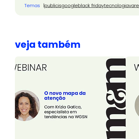
Temas
publicis
google
black friday
tecnologia
vare
veja também