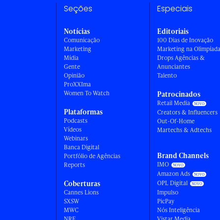
Seções
Especiais
Notícias
Editoriais
Comunicação
100 Dias de Inovação
Marketing
Marketing na Olimpíad
Mídia
Drops Agências &
Gente
Anunciantes
Opinião
Talento
ProXXIma
Women To Watch
Patrocinados
Retail Media
Plataformas
Creators & Influencers
Podcasts
Out-Of-Home
Vídeos
Martechs & Adtechs
Webinars
Banca Digital
Brand Channels
Portfólio de Agências
IMO
Reports
Amazon Ads
Coberturas
OPL Digital
Cannes Lions
Impulso
SXSW
PicPay
MWC
Nós Inteligência
NRF
Vistar Media