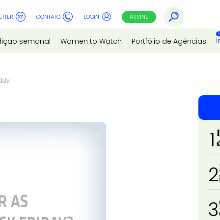
ETTER
CONTATO
LOGIN
ASSINE
I
dição semanal
Women to Watch
Portfólio de Agências
iday
1
2
3