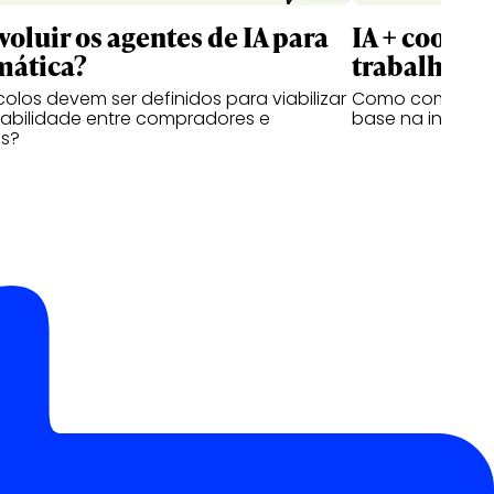
oluir os agentes de IA para
IA + cookie
mática?
trabalhar?
olos devem ser definidos para viabilizar
Como comprar m
rabilidade entre compradores e
base na inteligên
s?