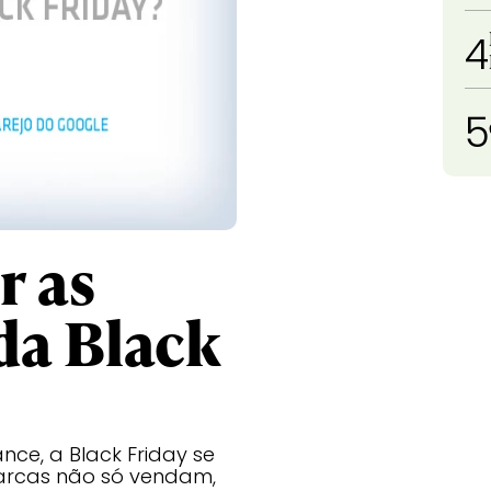
4
5
r as
da Black
ce, a Black Friday se
arcas não só vendam,