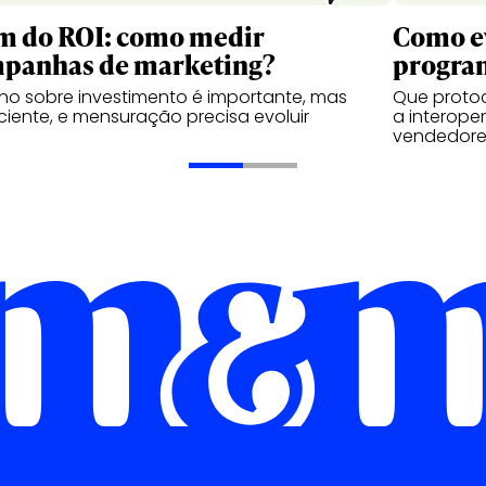
m do ROI: como medir
Como ev
panhas de marketing?
progra
no sobre investimento é importante, mas
Que protoc
iciente, e mensuração precisa evoluir
a interope
vendedore