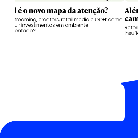
Qual é o novo mapa da atenção?
Alé
cam
CTV, streaming, creators, retail media e OOH: como
distribuir investimentos em ambiente
Retor
fragmentado?
insuf