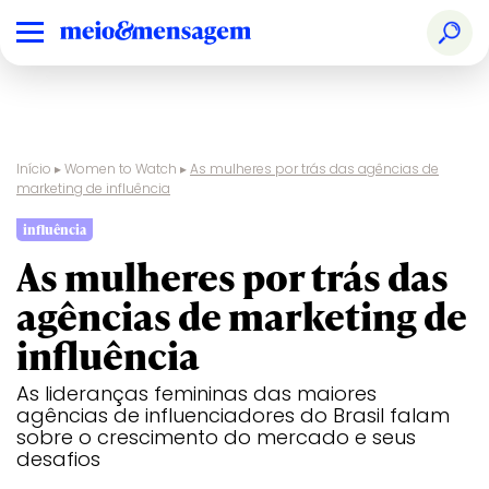
Início
▸
Women to Watch
▸
As mulheres por trás das agências de
marketing de influência
influência
As mulheres por trás das
agências de marketing de
influência
As lideranças femininas das maiores
agências de influenciadores do Brasil falam
sobre o crescimento do mercado e seus
desafios