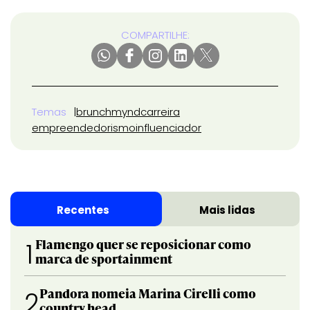
COMPARTILHE:
Temas
brunch
mynd
carreira
empreendedorismo
influenciador
Recentes
Mais lidas
Flamengo quer se reposicionar como
1
marca de sportainment
Pandora nomeia Marina Cirelli como
2
country head