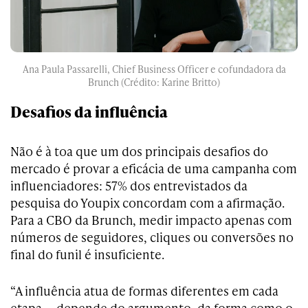
Ana Paula Passarelli, Chief Business Officer e cofundadora da
Brunch (Crédito: Karine Britto)
Desafios da influência
Não é à toa que um dos principais desafios do
mercado é provar a eficácia de uma campanha com
influenciadores: 57% dos entrevistados da
pesquisa do Youpix concordam com a afirmação.
Para a CBO da Brunch, medir impacto apenas com
números de seguidores, cliques ou conversões no
final do funil é insuficiente.
“A influência atua de formas diferentes em cada
etapa — depende do argumento, da forma como o