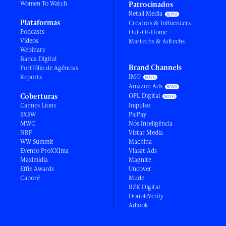
Women To Watch
Patrocinados
Retail Media
Plataformas
Creators & Influencers
Podcasts
Out-Of-Home
Vídeos
Martechs & Adtechs
Webinars
Banca Digital
Brand Channels
Portfólio de Agências
IMO
Reports
Amazon Ads
Coberturas
OPL Digital
Cannes Lions
Impulso
SXSW
PicPay
MWC
Nós Inteligência
NRF
Vistar Media
WW Summit
Machina
Evento ProXXIma
Viasat Ads
Maximídia
Magnite
Effie Awards
Uncover
Caboré
Mude
RZK Digital
DoubleVerify
Adlook