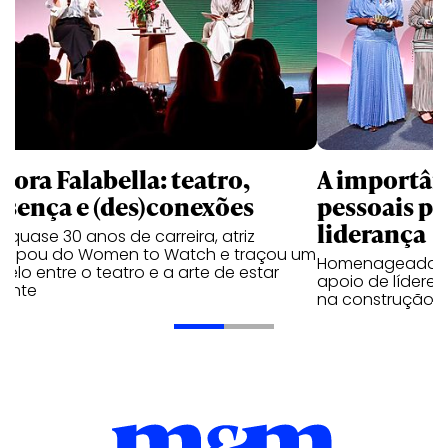
bora Falabella: teatro,
A importân
esença e (des)conexões
pessoais pa
liderança
quase 30 anos de carreira, atriz
ticipou do Women to Watch e traçou um
Homenageadas 
lelo entre o teatro e a arte de estar
apoio de líderes
sente
na construção c