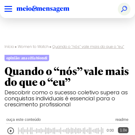
Início
▸
Women to Watch
▸
Quando o “nós” vale mais do que o “eu”
opinião: ana célia biondi
Quando o “nós” vale mais
do que o “eu”
Descobrir como o sucesso coletivo supera as
conquistas individuais é essencial para o
crescimento profissional
ouça este conteúdo
readme
1.0x
0:00