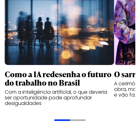
Como a IA redesenha o futuro
O sarra
do trabalho no Brasil
A cerimôn
obra, mas 
Com a inteligência artificial, o que deveria
e vão faze
ser oportunidade pode aprofundar
desigualdades