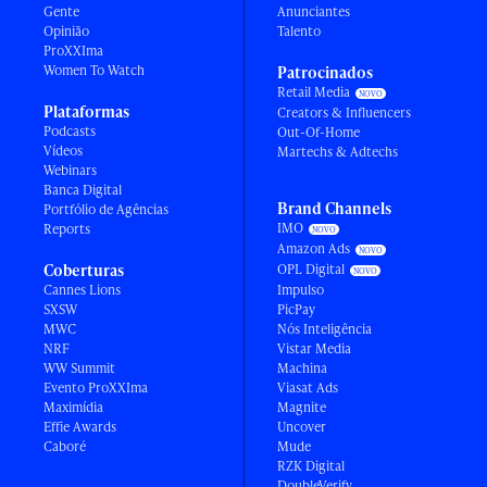
Gente
Anunciantes
Opinião
Talento
ProXXIma
Women To Watch
Patrocinados
Retail Media
Plataformas
Creators & Influencers
Podcasts
Out-Of-Home
Vídeos
Martechs & Adtechs
Webinars
Banca Digital
Brand Channels
Portfólio de Agências
IMO
Reports
Amazon Ads
Coberturas
OPL Digital
Cannes Lions
Impulso
SXSW
PicPay
MWC
Nós Inteligência
NRF
Vistar Media
WW Summit
Machina
Evento ProXXIma
Viasat Ads
Maximídia
Magnite
Effie Awards
Uncover
Caboré
Mude
RZK Digital
DoubleVerify