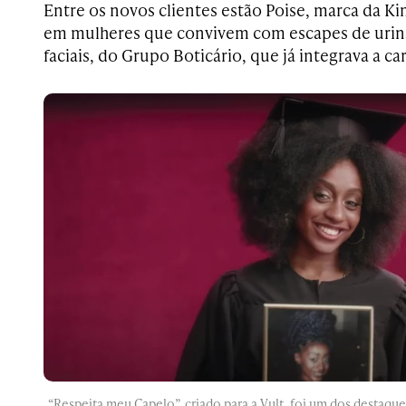
Entre os novos clientes estão Poise, marca da K
em mulheres que convivem com escapes de urina
faciais, do Grupo Boticário, que já integrava a ca
“Respeita meu Capelo”, criado para a Vult, foi um dos destaque