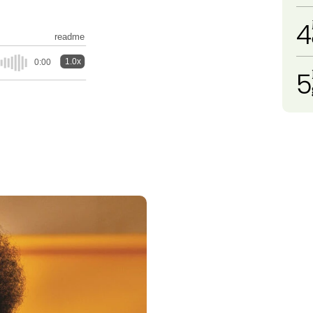
4
readme
1.0x
0:00
5