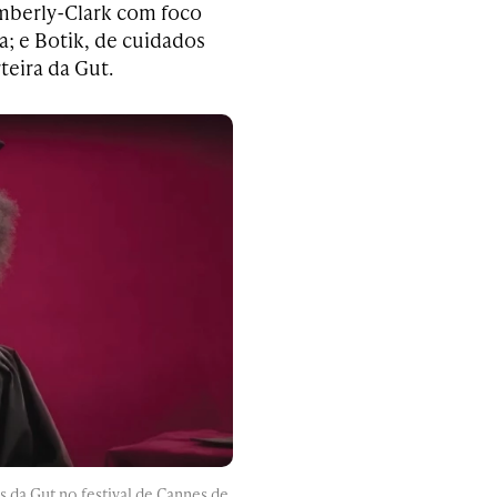
imberly-Clark com foco
; e Botik, de cuidados
rteira da Gut.
s da Gut no festival de Cannes de