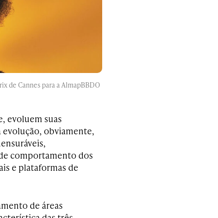
 Prix de Cannes para a AlmapBBDO
e, evoluem suas
a evolução, obviamente,
ensuráveis,
s de comportamento dos
is e plataformas de
ramento de áreas
cterística das três