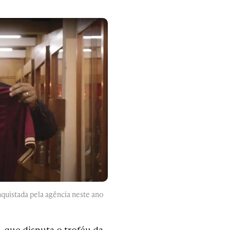
nquistada pela agência neste ano
, que disputa o troféu da