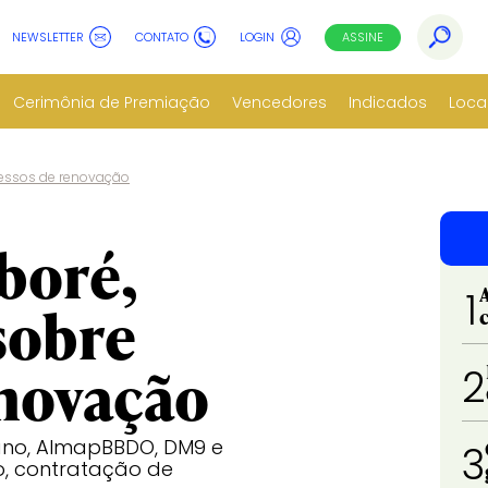
NEWSLETTER
CONTATO
LOGIN
ASSINE
Cerimônia de Premiação
Vencedores
Indicados
Loca
cessos de renovação
boré,
1
sobre
enovação
2
 ano, AlmapBBDO, DM9 e
3
o, contratação de