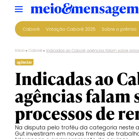
Caboré
Votação Caboré 2025
Sobre o prêmio
Início
▸
Caboré
▸
Indicadas ao Caboré, agências falam sobre pro
agências
Indicadas ao Ca
agências falam 
processos de r
Na disputa pelo troféu da categoria neste
Gut investiram em novas frentes de trabalh