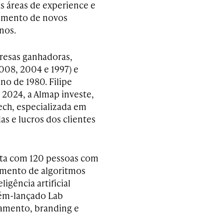
s áreas de experience e
lvimento de novos
nos.
resas ganhadoras,
008, 2004 e 1997) e
no de 1980. Filipe
 2024, a Almap investe,
ech, especializada em
s e lucros dos clientes
nta com 120 pessoas com
vimento de algoritmos
igência artificial
ecém-lançado Lab
amento, branding e