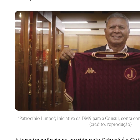
“Patrocínio Limpo”, iniciativa da DM9 para a Consul, conta co
(crédito: reprodução)
A terceira agência na corrida pelo Caboré é a Gut