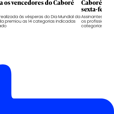
 os vencedores do Caboré
Caboré: vot
sexta-feira,
realizada às vésperas do Dia Mundial da
Assinantes de 
 premiou as 14 categorias indicadas
os profissionais
ado
categorias