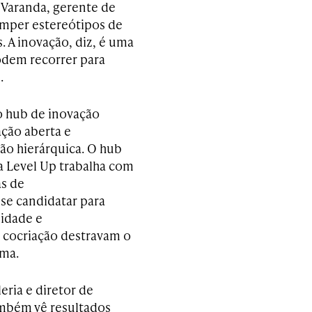
 Varanda, gerente de
omper estereótipos de
. A inovação, diz, é uma
odem recorrer para
.
do hub de inovação
ação aberta e
ão hierárquica. O hub
a Level Up trabalha com
as de
e candidatar para
lidade e
 a cocriação destravam o
rma.
ria e diretor de
ambém vê resultados