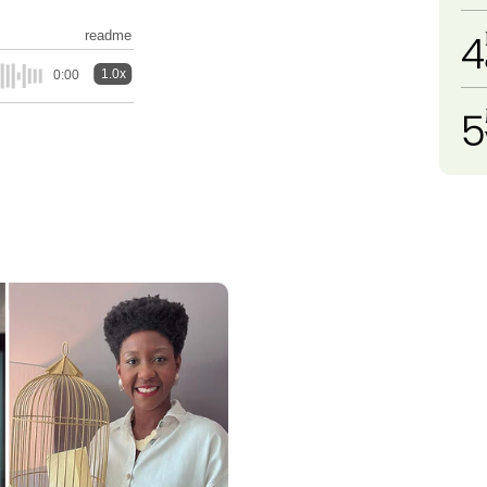
4
readme
1.0x
0:00
5