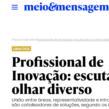
Início
▸
Caboré
▸
Profissional de Inovação: escuta ativa e olhar div
caboré 2024
Profissional de
Inovação: escuta
olhar diverso
União entre áreas, representatividade e i
são catalisadores de soluções, segundo os 