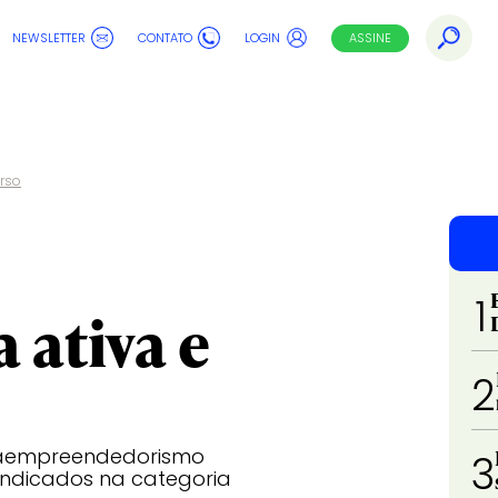
NEWSLETTER
CONTATO
LOGIN
ASSINE
erso
1
 ativa e
2
ntraempreendedorismo
3
indicados na categoria