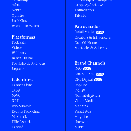
Mídia
Drops Agências &
Gente
Anunciantes
Opinião
Talento
ProXXIma
Women To Watch
Patrocinados
Retail Media
Plataformas
Creators & Influencers
Podcasts
Out-Of-Home
Vídeos
Martechs & Adtechs
Webinars
Banca Digital
Brand Channels
Portfólio de Agências
IMO
Reports
Amazon Ads
Coberturas
OPL Digital
Cannes Lions
Impulso
SXSW
PicPay
MWC
Nós Inteligência
NRF
Vistar Media
WW Summit
Machina
Evento ProXXIma
Viasat Ads
Maximídia
Magnite
Effie Awards
Uncover
Caboré
Mude