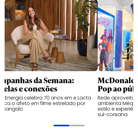
mpanhas da Semana:
McDonald’s 
trelas e conexões
Pop ao públ
a Energia celebra 70 anos em e Lacta
Rede aproveita
aca o afeto em filme estrelado por
ambienta Méqui 
te Sangalo
estilo e experiên
sul-coreana