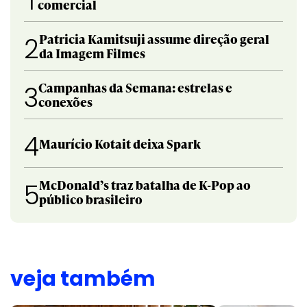
1
comercial
Patricia Kamitsuji assume direção geral
2
da Imagem Filmes
Campanhas da Semana: estrelas e
3
conexões
4
Maurício Kotait deixa Spark
McDonald’s traz batalha de K-Pop ao
5
público brasileiro
veja também