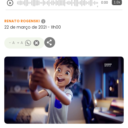
1.0x
0:00
RENATO ROGENSKI
i
22 de março de 2021 - 11h00
- A
+ A