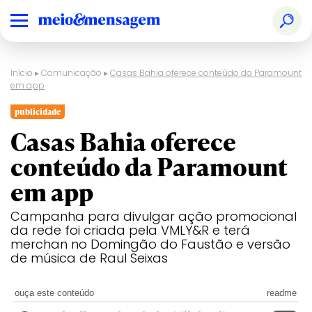
Início
▸
Comunicação
▸
Casas Bahia oferece conteúdo da Paramount
em app
publicidade
Casas Bahia oferece
conteúdo da Paramount
em app
Campanha para divulgar ação promocional
da rede foi criada pela VMLY&R e terá
merchan no Domingão do Faustão e versão
de música de Raul Seixas
ouça este conteúdo
readme