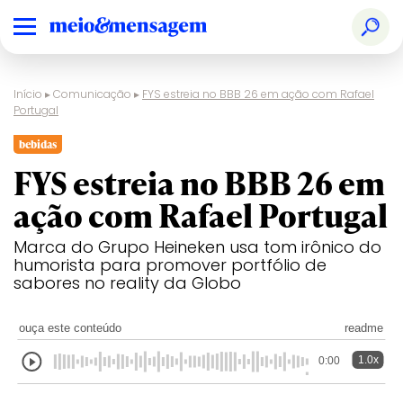
Início
▸
Comunicação
▸
FYS estreia no BBB 26 em ação com Rafael
Portugal
bebidas
FYS estreia no BBB 26 em
ação com Rafael Portugal
Marca do Grupo Heineken usa tom irônico do
humorista para promover portfólio de
sabores no reality da Globo
ouça este conteúdo
readme
1.0x
0:00