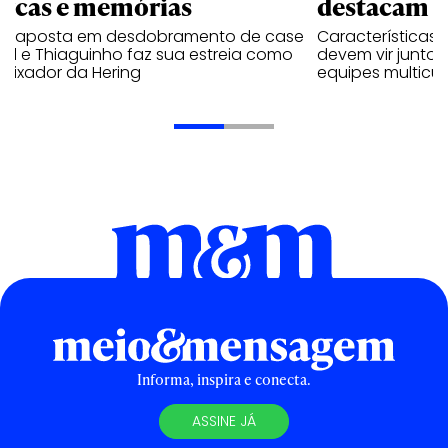
rcas e memórias
destacam n
a aposta em desdobramento de case
Características
al e Thiaguinho faz sua estreia como
devem vir junto 
aixador da Hering
equipes multicul
Informa, inspira e conecta.
ASSINE JÁ