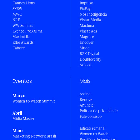
Cannes Lions
Impulso
SXSW
PicPay
MWC
Nós Inteligência
NRF
Vistar Media
WW Summit
Machina
Evento ProXXIma
Viasat Ads
Maximídia
Magnite
Effie Awards
Uncover
Caboré
Mude
RZK Digital
DoubleVerify
Adlook
Eventos
Mais
Assine
Março
Renove
Women to Watch Summit
Anuncie
Política de privacidade
Abril
Fale conosco
Mídia Master
Edição semanal
Maio
Women to Watch
Marketing Network Brasil
Portfólio de Agências