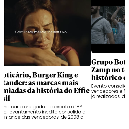
Grupo Boti
Zamp no to
Boticário, Burger King e
histórico do
ntander: as marcas mais
Evento consoli
emiadas da história do Effie
vencedores e fin
asil
já realizadas, d
a marcar a chegada do evento à 18ª
ão, levantamento inédito consolida a
formance das vencedoras, de 2008 a
5