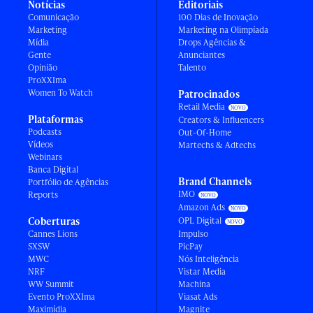
Notícias
Editoriais
Comunicação
100 Dias de Inovação
Marketing
Marketing na Olimpíada
Mídia
Drops Agências &
Gente
Anunciantes
Opinião
Talento
ProXXIma
Women To Watch
Patrocinados
Retail Media
Plataformas
Creators & Influencers
Podcasts
Out-Of-Home
Vídeos
Martechs & Adtechs
Webinars
Banca Digital
Brand Channels
Portfólio de Agências
IMO
Reports
Amazon Ads
Coberturas
OPL Digital
Cannes Lions
Impulso
SXSW
PicPay
MWC
Nós Inteligência
NRF
Vistar Media
WW Summit
Machina
Evento ProXXIma
Viasat Ads
Maximídia
Magnite