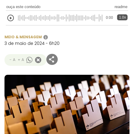
ouça este conteúdo
readme
1.0x
0:00
MEIO & MENSAGEM
i
3 de maio de 2024 - 6h20
- A
+ A