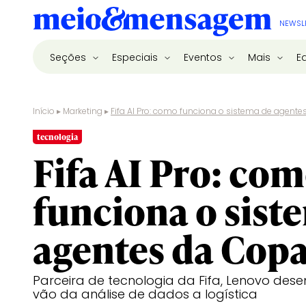
NEWSL
Seções
Especiais
Eventos
Mais
E
Início
▸
Marketing
▸
Fifa AI Pro: como funciona o sistema de agent
tecnologia
Fifa AI Pro: co
funciona o sist
agentes da Cop
Parceira de tecnologia da Fifa, Lenovo des
vão da análise de dados a logística