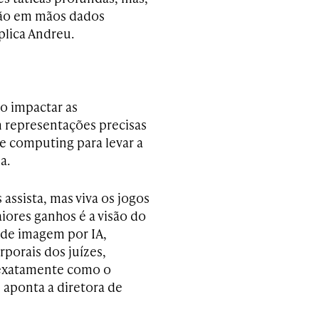
erão em mãos dados
plica Andreu.
ão impactar as
m representações precisas
ge computing para levar a
a.
 assista, mas viva os jogos
ores ganhos é a visão do
 de imagem por IA,
porais dos juízes,
 exatamente como o
 aponta a diretora de