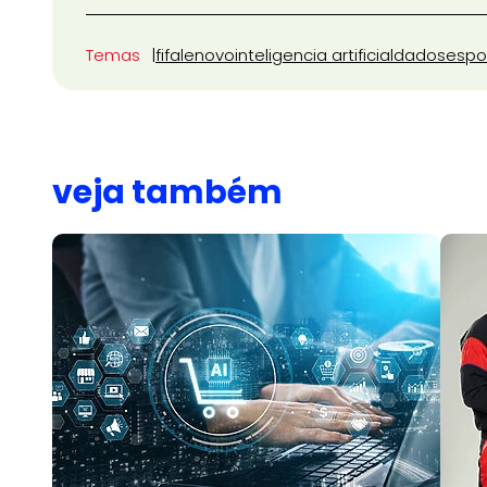
Temas
fifa
lenovo
inteligencia artificial
dados
espo
veja também