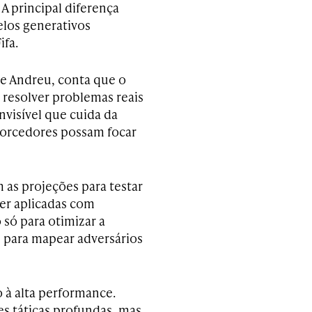
A principal diferença
elos generativos
ifa.
ne Andreu, conta que o
 resolver problemas reais
nvisível que cuida da
 torcedores possam focar
m as projeções para testar
er aplicadas com
o só para otimizar a
 para mapear adversários
 à alta performance.
es táticas profundas, mas,