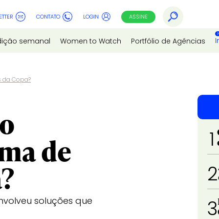
ETTER
CONTATO
LOGIN
ASSINE
I
dição semanal
Women to Watch
Portfólio de Agências
es da Copa?
mo
1
ema de
a?
2
envolveu soluções que
3