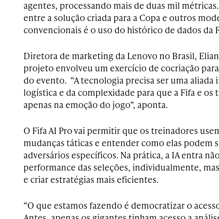
agentes, processando mais de duas mil métricas. 
entre a solução criada para a Copa e outros mod
convencionais é o uso do histórico de dados da F
Diretora de marketing da Lenovo no Brasil, Elia
projeto envolveu um exercício de cocriação para
do evento. “A tecnologia precisa ser uma aliada i
logística e da complexidade para que a Fifa e os
apenas na emoção do jogo”, aponta.
O Fifa AI Pro vai permitir que os treinadores use
mudanças táticas e entender como elas podem s
adversários específicos. Na prática, a IA entra nã
performance das seleções, individualmente, mas
e criar estratégias mais eficientes.
“O que estamos fazendo é democratizar o acesso
Antes, apenas os gigantes tinham acesso a anális