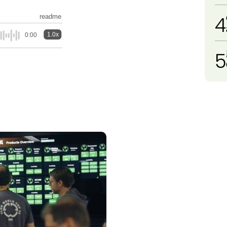
4
readme
1.0x
0:00
5