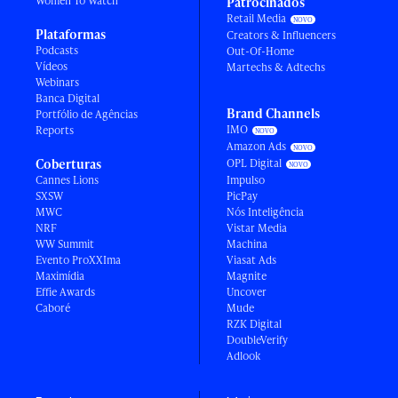
Women To Watch
Patrocinados
Retail Media
Plataformas
Creators & Influencers
Podcasts
Out-Of-Home
Vídeos
Martechs & Adtechs
Webinars
Banca Digital
Brand Channels
Portfólio de Agências
IMO
Reports
Amazon Ads
Coberturas
OPL Digital
Cannes Lions
Impulso
SXSW
PicPay
MWC
Nós Inteligência
NRF
Vistar Media
WW Summit
Machina
Evento ProXXIma
Viasat Ads
Maximídia
Magnite
Effie Awards
Uncover
Caboré
Mude
RZK Digital
DoubleVerify
Adlook