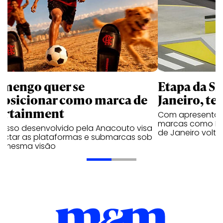
amengo quer se
Etapa da SL
posicionar como marca de
Janeiro, te
ortainment
Com apresentaçã
marcas como Hei
cesso desenvolvido pela Anacouto visa
de Janeiro volta
ectar as plataformas e submarcas sob
 mesma visão